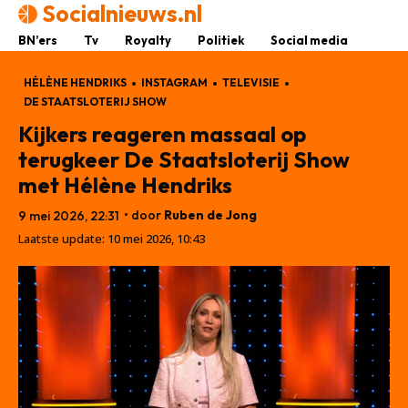
Socialnieuws.nl
BN’ers
Tv
Royalty
Politiek
Social media
HÉLÈNE HENDRIKS
INSTAGRAM
TELEVISIE
DE STAATSLOTERIJ SHOW
Kijkers reageren massaal op
terugkeer De Staatsloterij Show
met Hélène Hendriks
• door
Ruben de Jong
9 mei 2026, 22:31
Laatste update:
10 mei 2026, 10:43