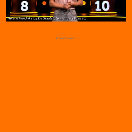
Helene Hendriks bij De Staatsloterij Show (© SBS6)
- Advertisement -