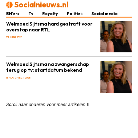
Socialnieuws.nl
BN’ers
Tv
Royalty
Politiek
Social media
Welmoed Sijtsma hard gestraft voor
overstap naar RTL
23 JUNI 2026
Welmoed Sijtsma na zwangerschap
terug op tv: startdatum bekend
11 NOVEMBER 2025
Scroll naar onderen voor meer artikelen
⬇️