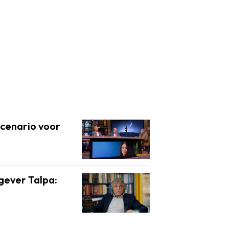
scenario voor
gever Talpa: