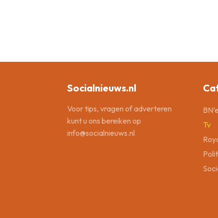
Socialnieuws.nl
Ca
Voor tips, vragen of adverteren
BN’e
kunt u ons bereiken op
Tv
info@socialnieuws.nl
Roya
Poli
Soci