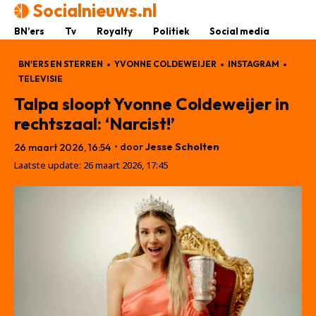
Socialnieuws.nl
BN’ers
Tv
Royalty
Politiek
Social media
BN'ERS EN STERREN
YVONNE COLDEWEIJER
INSTAGRAM
TELEVISIE
Talpa sloopt Yvonne Coldeweijer in
rechtszaal: ‘Narcist!’
• door
Jesse Scholten
26 maart 2026, 16:54
Laatste update:
26 maart 2026, 17:45