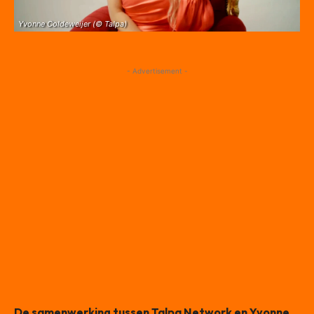
Yvonne Coldeweijer (© Talpa)
- Advertisement -
De samenwerking tussen Talpa Network en Yvonne