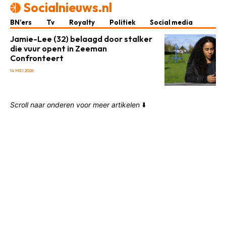
Socialnieuws.nl
BN’ers
Tv
Royalty
Politiek
Social media
Jamie-Lee (32) belaagd door stalker
die vuur opent in Zeeman
Confronteert
14 MEI 2026
Scroll naar onderen voor meer artikelen
⬇️