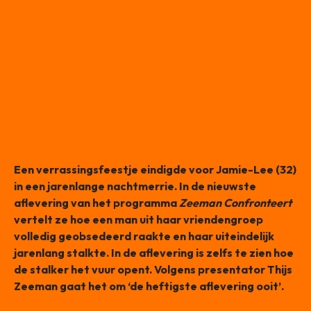
Een verrassingsfeestje eindigde voor Jamie-Lee (32)
in een jarenlange nachtmerrie. In de nieuwste
aflevering van het programma
Zeeman Confronteert
vertelt ze hoe een man uit haar vriendengroep
volledig geobsedeerd raakte en haar uiteindelijk
jarenlang stalkte. In de aflevering is zelfs te zien hoe
de stalker het vuur opent. Volgens presentator Thijs
Zeeman gaat het om ‘de heftigste aflevering ooit’.