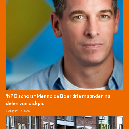
‘NPO schorst Menno de Boer drie maanden na
delen van dickpic’
6 augustus 2026