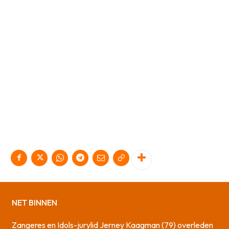
NET BINNEN
Zangeres en Idols-jurylid Jerney Kaagman (79) overleden