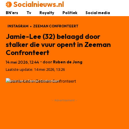
Socialnieuws.nl
BN’ers
Tv
Royalty
Politiek
Social media
INSTAGRAM
ZEEMAN CONFRONTEERT
Jamie-Lee (32) belaagd door
stalker die vuur opent in Zeeman
Confronteert
• door
Ruben de Jong
14 mei 2026, 12:44
Laatste update:
14 mei 2026, 13:26
Jamie-Lee in Zeeman Confronteert
- Advertisement -