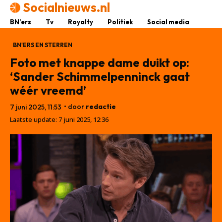
Socialnieuws.nl
BN’ers
Tv
Royalty
Politiek
Social media
BN'ERS EN STERREN
Foto met knappe dame duikt op:
‘Sander Schimmelpenninck gaat
wéér vreemd’
• door
redactie
7 juni 2025, 11:53
Laatste update:
7 juni 2025, 12:36