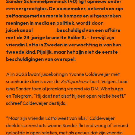
Sander Schimmelpenninck (40) ligt opnieuw onder
een vergrootglas. De opiniemaker, bekend van zijn
zelfaangemeten morele kompas en uitgesproken
meningen in media en politiek, wordt door
juicekanaal
reality.fbi
beschuldigd van een affaire
met de 23-jarige brunette Edibe S. – terwijl zijn
vriendin Lotta in Zweden in verwachting is van hun
tweede kind. Pijnlijk, maar het zijn niet de eerste
beschuldigingen van overspel.
Al in 2023 kwam juicekoningin Yvonne Coldeweijer met
snoeiharde claims over de
Zelfspodcast
-host. Volgens haar
ging Sander toen al jarenlang vreemd via DM, WhatsApp
en Telegram. “Hij doet net alsof hij een open relatie heeft,”
schreef Coldeweijer destijds.
“Maar zijn vriendin Lotta weet van niks.” Coldeweijer
deelde screenshots waarin Sander flirtend vroeg of iemand
geloofde in open relaties, met als excuus dat zijn vriendin