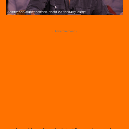
Sander Schimmelpenninck. Beeld via Vandaag Inside.
- Advertisement -