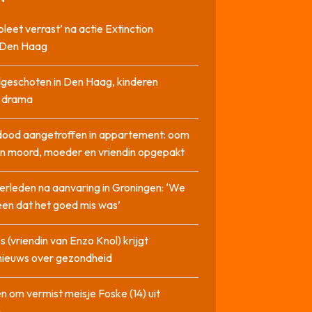
pleet verrast’ na actie Extinction
n Den Haag
geschoten in Den Haag, kinderen
n drama
dood aangetroffen in appartement: oom
n moord, moeder en vriendin opgepakt
erleden na aanvaring in Groningen: ‘We
en dat het goed mis was’
 (vriendin van Enzo Knol) krijgt
nieuws over gezondheid
n om vermist meisje Foske (14) uit
m