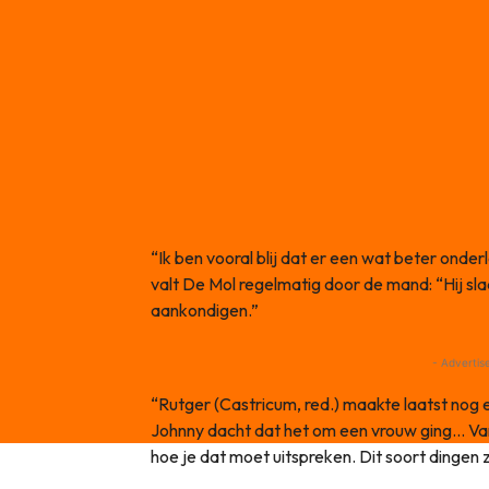
“Ik ben vooral blij dat er een wat beter ond
valt De Mol regelmatig door de mand: “Hij sla
aankondigen.”
- Advertis
“Rutger (Castricum, red.) maakte laatst nog 
Johnny dacht dat het om een vrouw ging… Va
hoe je dat moet uitspreken. Dit soort dingen z