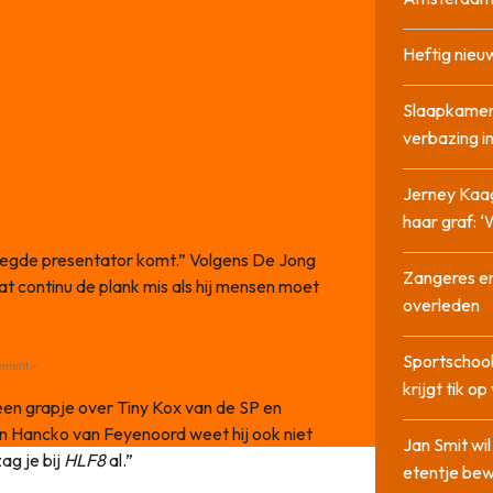
Heftig nieu
Slaapkamer
verbazing 
Jerney Kaa
haar graf: 
erlegde presentator komt.” Volgens De Jong
Zangeres en
at continu de plank mis als hij mensen moet
overleden
Sportschool
ement -
krijgt tik op
een grapje over Tiny Kox van de SP en
n Hancko van Feyenoord weet hij ook niet
Jan Smit wi
ag je bij
HLF8
al.”
etentje bew