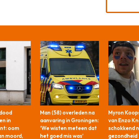
 dood
Man (58) overleden na
Myron Koops
en in
aanvaring in Groningen:
van Enzo Kno
nt: oom
‘We wisten meteen dat
schokkend n
an moord,
het goed mis was’
gezondheid