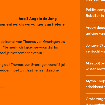
Politie ‘com
Rebellion i
a Podcast
haalt Angela de Jong
 momenteel als vervanger van Hélène
Vrouw dood
getuige va
nde komst van Thomas van Groningen als
Jongen (7) 
t: “Je merkt als kijker gewoon dat hij
verdacht va
haal je niet zomaar even in.”
Man (58) ov
g dat Thomas van Groningen vanaf 5 juli
wisten mete
redder moet zijn, had hem er dan drie
Myron Koops
schokkend 
ement -
Grote zorge
Amsterda