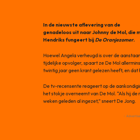
In de nieuwste aflevering van de
AD Medi
genadeloos uit naar Johnny de Mol, die
Hendriks fungeert bij
De Oranjezomer
.
Hoewel Angela verheugd is over de aanstaa
tijdelijke opvolger, spaart ze De Mol allermins
twintig jaar geen krant gelezen heeft, en dat 
De tv-recensente reageert op de aankondigin
het stokje overneemt van De Mol. “Als hij de 
weken geleden al ingezet,” sneert De Jong.
- Advertis