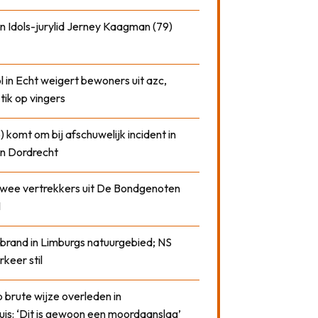
n Idols-jurylid Jerney Kaagman (79)
 in Echt weigert bewoners uit azc,
 tik op vingers
) komt om bij afschuwelijk incident in
n Dordrecht
 twee vertrekkers uit De Bondgenoten
1
 brand in Limburgs natuurgebied; NS
rkeer stil
 brute wijze overleden in
uis: ‘Dit is gewoon een moordaanslag’