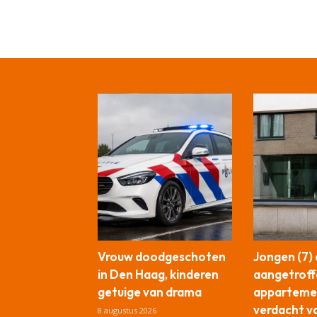
Vrouw doodgeschoten
Jongen (7)
in Den Haag, kinderen
aangetroff
getuige van drama
apparteme
verdacht v
8 augustus 2026