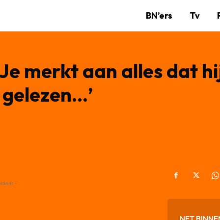
BN’ers
Tv
Je merkt aan alles dat hi
 gelezen…’
ement -
NET BINNE