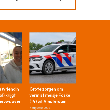
 (vriendin
Grote zorgen om
l) krijgt
vermist meisje Foske
ieuws over
(14) uit Amsterdam
7 augustus 2026