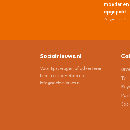
moeder en 
opgepakt
7 augustus 2026
Socialnieuws.nl
Ca
Voor tips, vragen of adverteren
BN’e
kunt u ons bereiken op
Tv
info@socialnieuws.nl
Roya
Poli
Soci