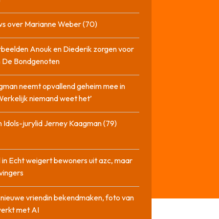
ws over Marianne Weber (70)
beelden Anouk en Diederik zorgen voor
in De Bondgenoten
gman neemt opvallend geheim mee in
‘Werkelijk niemand weet het’
 Idols-jurylid Jerney Kaagman (79)
 in Echt weigert bewoners uit azc, maar
 vingers
l nieuwe vriendin bekendmaken, foto van
erkt met AI