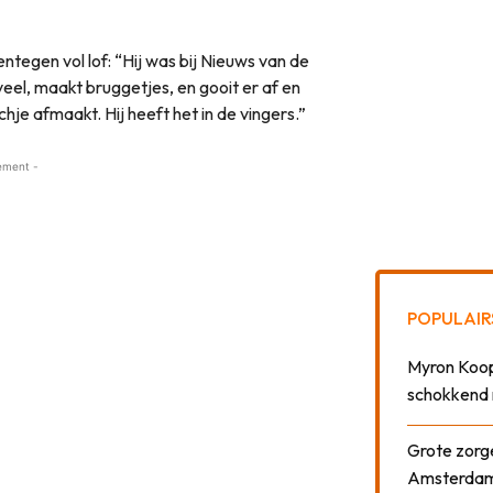
egen vol lof: “Hij was bij Nieuws van de
veel, maakt bruggetjes, en gooit er af en
hje afmaakt. Hij heeft het in de vingers.”
ement -
POPULAIR
Myron Koops
schokkend 
Grote zorge
Amsterda