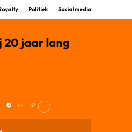
Royalty
Politiek
Social media
j 20 jaar lang
N