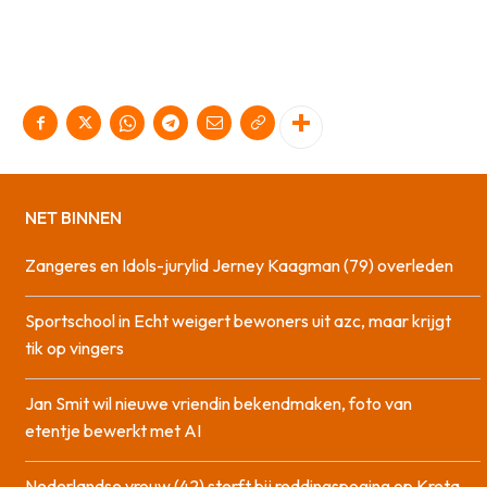
NET BINNEN
Zangeres en Idols-jurylid Jerney Kaagman (79) overleden
Sportschool in Echt weigert bewoners uit azc, maar krijgt
tik op vingers
Jan Smit wil nieuwe vriendin bekendmaken, foto van
etentje bewerkt met AI
Nederlandse vrouw (42) sterft bij reddingspoging op Kreta,