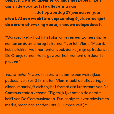
duidt tv
. De mediakenner kondigt het project zelf
aan in de voorlaatste aflevering van
De
Communicado’s
, dat op zondag 29 juni na vier jaar
stopt. Al een week later, op zondag 6 juli, verschijnt
de eerste aflevering van zijn nieuwe solopodcast.
“Oorspronkelijk had ik het plan om even een zomerstop te
nemen en daarna terug te komen,” vertelt Vlam. “Maar ik
heb nu lekker wat momentum, ook dankzij mijn optredens in
De Oranjezomer. Het is gewoon hét moment om door te
pakken.”
Victor duidt tv
wordt in eerste instantie een wekelijkse
podcast van zo’n 35 minuten. Vlam maakt de afleveringen
alleen, maar blijft dicht bij het format dat luisteraars van De
Communicado’s kennen. “Eigenlijk lijkt het op de eerste
helft van De Communicado’s. Dus analyses over televisie en
media, maar dan zonder Lars (Duursma, red.).”