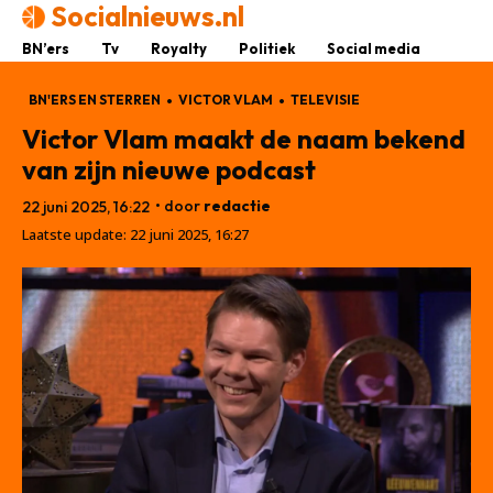
Socialnieuws.nl
BN’ers
Tv
Royalty
Politiek
Social media
BN'ERS EN STERREN
VICTOR VLAM
TELEVISIE
Victor Vlam maakt de naam bekend
van zijn nieuwe podcast
• door
redactie
22 juni 2025, 16:22
Laatste update:
22 juni 2025, 16:27