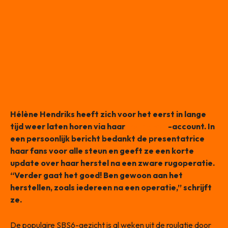
Hélène Hendriks heeft zich voor het eerst in lange
tijd weer laten horen via haar
Instagram
-account. In
een persoonlijk bericht bedankt de presentatrice
haar fans voor alle steun en geeft ze een korte
update over haar herstel na een zware rugoperatie.
“Verder gaat het goed! Ben gewoon aan het
herstellen, zoals iedereen na een operatie,” schrijft
ze.
De populaire SBS6-gezicht is al weken uit de roulatie door