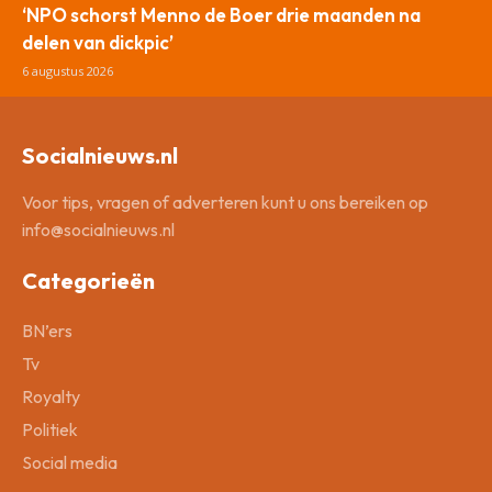
‘NPO schorst Menno de Boer drie maanden na
delen van dickpic’
6 augustus 2026
Socialnieuws.nl
Voor tips, vragen of adverteren kunt u ons bereiken op
info@socialnieuws.nl
Categorieën
BN’ers
Tv
Royalty
Politiek
Social media