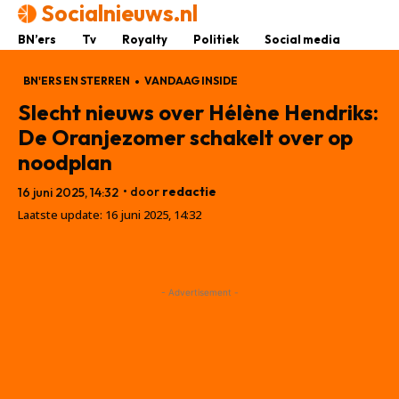
Socialnieuws.nl
BN’ers
Tv
Royalty
Politiek
Social media
BN'ERS EN STERREN
VANDAAG INSIDE
Slecht nieuws over Hélène Hendriks:
De Oranjezomer schakelt over op
noodplan
• door
redactie
16 juni 2025, 14:32
Laatste update:
16 juni 2025, 14:32
- Advertisement -