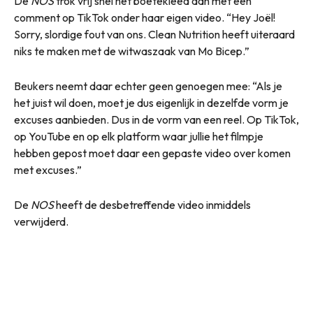
De
NOS
trok vrij snel het boetekleed aan met een
comment op TikTok onder haar eigen video. “Hey Joël!
Sorry, slordige fout van ons. Clean Nutrition heeft uiteraard
niks te maken met de witwaszaak van Mo Bicep.”
Beukers neemt daar echter geen genoegen mee: “Als je
het juist wil doen, moet je dus eigenlijk in dezelfde vorm je
excuses aanbieden. Dus in de vorm van een reel. Op TikTok,
op YouTube en op elk platform waar jullie het filmpje
hebben gepost moet daar een gepaste video over komen
met excuses.”
De
NOS
heeft de desbetreffende video inmiddels
verwijderd.