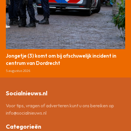
Jongetje (3) komt om bij afschuwelijk incident in
centrum van Dordrecht
5 augustus 2026
Socialnieuws.nl
Voor tips, vragen of adverteren kunt u ons bereiken op
info@socialnieuws.nl
Categorieën