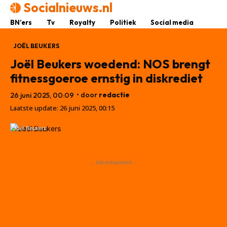
Socialnieuws.nl
BN’ers
Tv
Royalty
Politiek
Social media
JOËL BEUKERS
Joël Beukers woedend: NOS brengt
fitnessgoeroe ernstig in diskrediet
• door
redactie
26 juni 2025, 00:09
Laatste update:
26 juni 2025, 00:15
Joël Beukers
- Advertisement -