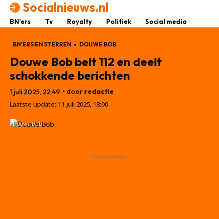
Socialnieuws.nl
BN’ers
Tv
Royalty
Politiek
Social media
BN'ERS EN STERREN
DOUWE BOB
Douwe Bob belt 112 en deelt
schokkende berichten
• door
redactie
1 juli 2025, 22:49
Laatste update:
11 juli 2025, 18:00
Douwe Bob
- Advertisement -