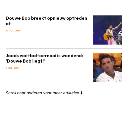
Douwe Bob breekt opnieuw optreden
af
27 JULI 2025
Joods voetbaltoernooi is woedend:
‘Douwe Bob liegt!’
6 JULI 2025
Scroll naar onderen voor meer artikelen
⬇️