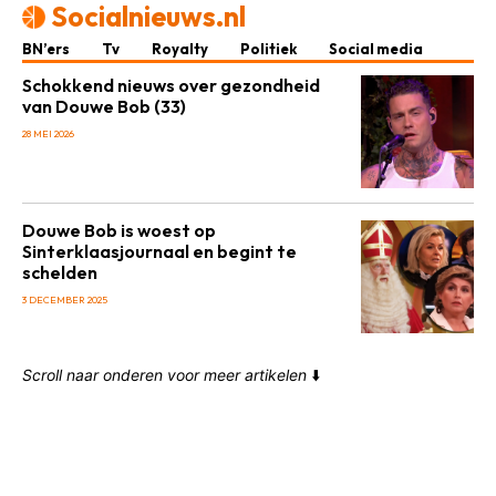
Socialnieuws.nl
BN’ers
Tv
Royalty
Politiek
Social media
Schokkend nieuws over gezondheid
van Douwe Bob (33)
28 MEI 2026
Douwe Bob is woest op
Sinterklaasjournaal en begint te
schelden
3 DECEMBER 2025
Scroll naar onderen voor meer artikelen
⬇️