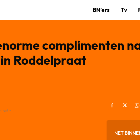
BN’ers
Tv
t enorme complimenten n
 in Roddelpraat
ement -
NET BINNE