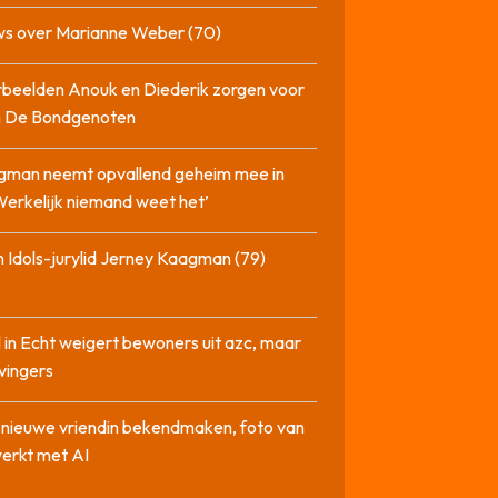
ws over Marianne Weber (70)
beelden Anouk en Diederik zorgen voor
in De Bondgenoten
gman neemt opvallend geheim mee in
‘Werkelijk niemand weet het’
 Idols-jurylid Jerney Kaagman (79)
 in Echt weigert bewoners uit azc, maar
 vingers
l nieuwe vriendin bekendmaken, foto van
erkt met AI