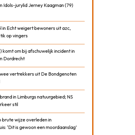
n Idols-jurylid Jerney Kaagman (79)
 in Echt weigert bewoners uit azc,
 tik op vingers
) komt om bij afschuwelijk incident in
n Dordrecht
 twee vertrekkers uit De Bondgenoten
1
 brand in Limburgs natuurgebied; NS
rkeer stil
 brute wijze overleden in
uis: ‘Dit is gewoon een moordaanslag’