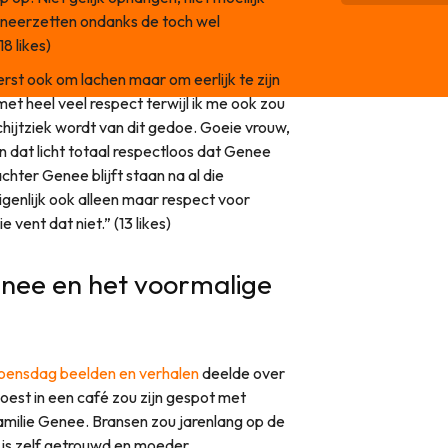
neerzetten ondanks de toch wel
8 likes)
erst ook om lachen maar om eerlijk te zijn
e met heel veel respect terwijl ik me ook zou
hijtziek wordt van dit gedoe. Goeie vrouw,
in dat licht totaal respectloos dat Genee
chter Genee blijft staan na al die
eigenlijk ook alleen maar respect voor
e vent dat niet.” (13 likes)
enee en het voormalige
ensdag beelden en verhalen
deelde over
Soest in een café zou zijn gespot met
milie Genee. Bransen zou jarenlang op de
 is zelf getrouwd en moeder.