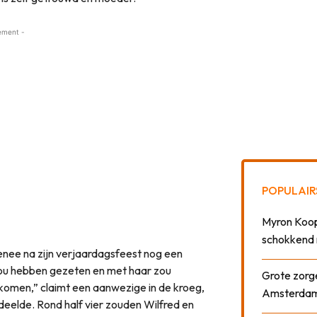
ement -
POPULAIR
Myron Koops
schokkend 
nee na zijn verjaardagsfeest nog een
n zou hebben gezeten en met haar zou
Grote zorge
ekomen,” claimt een aanwezige in de kroeg,
Amsterda
deelde. Rond half vier zouden Wilfred en