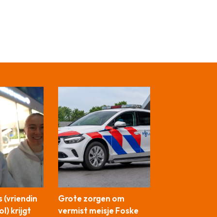
 (vriendin
Grote zorgen om
l) krijgt
vermist meisje Foske