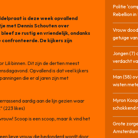
Politie ‘com
Rebellion i
delpraat is deze week opvallend
etje met Dennis Schouten over
Vrouw dood
leef ze rustig en vriendelijk, ondanks
getuige va
 confronteerde. De kijkers zijn
Jongen (7) 
verdacht va
Lili binnen. Dit zijn de dertien meest
ensdagavond. Opvallend is dat veel kijkers
Man (58) ov
panningen die er al jaren zijn met
wisten mete
Myron Koops
 verrassend aardig aan de lijn gezien waar
schokkend 
 (223 likes)
vrouw! Scoop is een scoop, maar ik vind het
Grote zorge
Amsterda
n een lieve vrouw die bedonderd wordt door