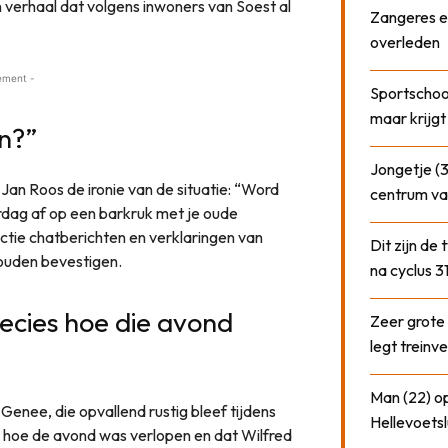
 verhaal dat volgens inwoners van Soest al
Zangeres e
overleden
ement -
Sportschool
maar krijgt
n?”
Jongetje (3
Jan Roos de ironie van de situatie: “Word
centrum va
jaardag af op een barkruk met je oude
ctie chatberichten en verklaringen van
Dit zijn de
ouden bevestigen.
na cyclus 3
 precies hoe die avond
Zeer grote
legt treinve
Man (22) op
Genee, die opvallend rustig bleef tijdens
Hellevoetsl
st hoe de avond was verlopen en dat Wilfred