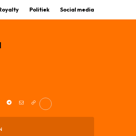
Royalty
Politiek
Social media
a
N