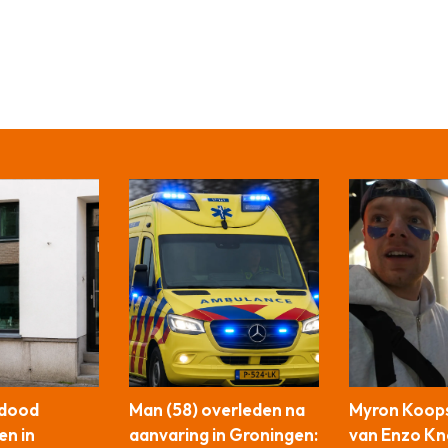
 dood
Man (58) overleden na
Myron Koops
en in
aanvaring in Groningen:
van Enzo Kno