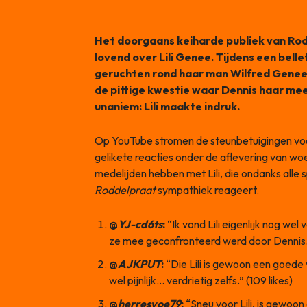
Het doorgaans keiharde publiek van Rod
lovend over Lili Genee. Tijdens een bell
geruchten rond haar man Wilfred Genee b
de pittige kwestie waar Dennis haar mee
unaniem: Lili maakte indruk.
Op YouTube stromen de steunbetuigingen voor 
gelikete reacties onder de aflevering van wo
medelijden hebben met Lili, die ondanks alle s
Roddelpraat
sympathiek reageert.
@
YJ-cd6ts
:
“Ik vond Lili eigenlijk nog wel
ze mee geconfronteerd werd door Dennis.”
@
AJKPUT
:
“Die Lili is gewoon een goede 
wel pijnlijk… verdrietig zelfs.” (109 likes)
@
herresyoe79
:
“Sneu voor Lili, is gewoo