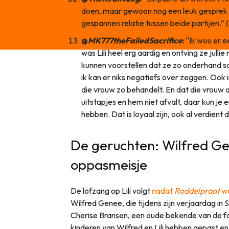
doen, maar gewoon nog een leuk gesprek 
gespannen relatie tussen beide partijen.” (1
@
MK777theFailedSacrifice
:
“Ik wou er e
was Lili heel erg aardig en ontving ze julli
kunnen voorstellen dat ze zo onderhand sc
ik kan er niks negatiefs over zeggen. Ook 
die vrouw zo behandelt. En dat die vrouw a
uitstapjes en hem niet afvalt, daar kun je 
hebben. Dat is loyaal zijn, ook al verdient di
De geruchten: Wilfred G
oppasmeisje
De lofzang op Lili volgt
nadat
Roddelpraat
wo
Wilfred Genee, die tijdens zijn verjaardag in 
Cherise Bransen, een oude bekende van de fa
kinderen van Wilfred en Lili hebben gepast en