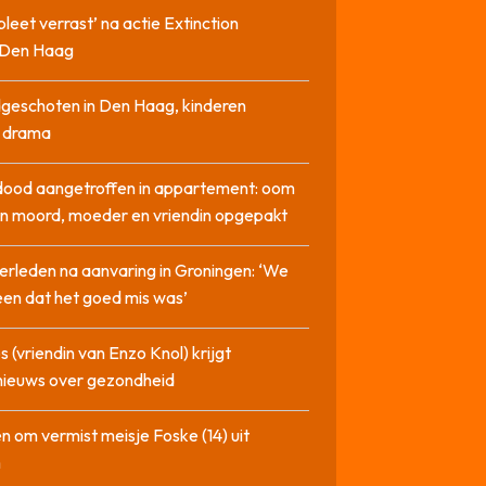
pleet verrast’ na actie Extinction
n Den Haag
geschoten in Den Haag, kinderen
n drama
dood aangetroffen in appartement: oom
n moord, moeder en vriendin opgepakt
erleden na aanvaring in Groningen: ‘We
en dat het goed mis was’
 (vriendin van Enzo Knol) krijgt
nieuws over gezondheid
n om vermist meisje Foske (14) uit
m