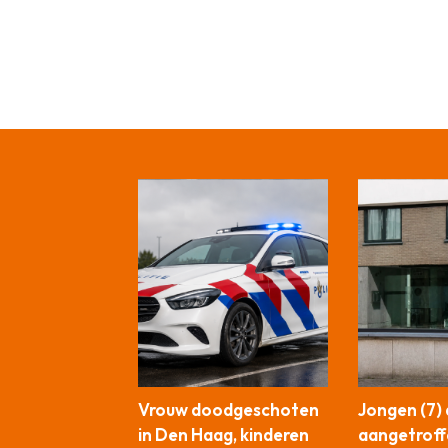
Vrouw doodgeschoten
Jongen (7)
in Den Haag, kinderen
aangetroff