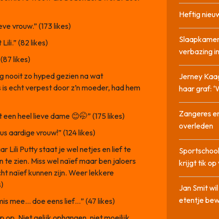
Heftig nieu
eve vrouw.” (173 likes)
Slaapkamer
ili.” (82 likes)
verbazing 
(87 likes)
 nooit zo hyped gezien na wat
Jerney Kaa
 is echt verpest door z’n moeder, had hem
haar graf: 
Zangeres en
ht een heel lieve dame 😊🤭” (175 likes)
overleden
ieus aardige vrouw!” (124 likes)
 Lili Putty staat je wel netjes en lief te
Sportschool
 te zien. Miss wel naïef maar ben jaloers
krijgt tik op
ht naïef kunnen zijn. Weer lekkere
s)
Jan Smit wi
etentje bew
 mis mee… doe eens lief…” (47 likes)
op op. Niet gelijk ophangen, niet moeilijk