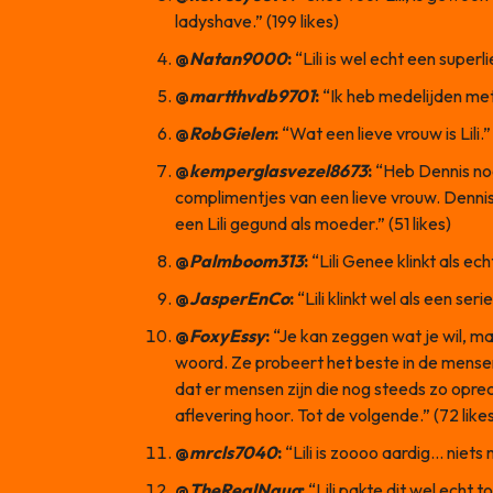
ladyshave.” (199 likes)
@
Natan9000
:
“Lili is wel echt een superli
@
martthvdb9701
:
“Ik heb medelijden met L
@
RobGielen
:
“Wat een lieve vrouw is Lili.” 
@
kemperglasvezel8673
:
“Heb Dennis nog
complimentjes van een lieve vrouw. Dennis
een Lili gegund als moeder.” (51 likes)
@
Palmboom313
:
“Lili Genee klinkt als ec
@
JasperEnCo
:
“Lili klinkt wel als een ser
@
FoxyEssy
:
“Je kan zeggen wat je wil, maar
woord. Ze probeert het beste in de mensen
dat er mensen zijn die nog steeds zo oprec
aflevering hoor. Tot de volgende.” (72 like
@
mrcls7040
:
“Lili is zoooo aardig… niets
@
TheRealNaug
:
“Lili pakte dit wel echt t