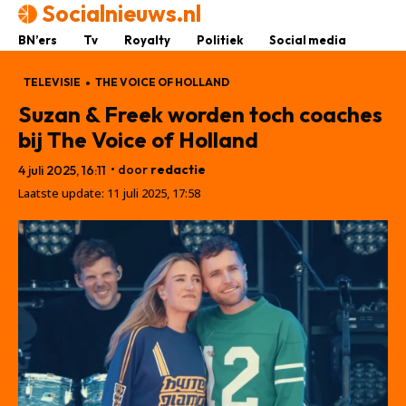
Socialnieuws.nl
BN’ers
Tv
Royalty
Politiek
Social media
TELEVISIE
THE VOICE OF HOLLAND
Suzan & Freek worden toch coaches
bij The Voice of Holland
• door
redactie
4 juli 2025, 16:11
Laatste update:
11 juli 2025, 17:58