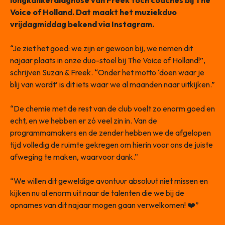
longkankerdiagnose van Freek toch coaches bij The
Voice of Holland. Dat maakt het muziekduo
vrijdagmiddag bekend via Instagram.
“Je ziet het goed: we zijn er gewoon bij, we nemen dit
najaar plaats in onze duo-stoel bij The Voice of Holland!”,
schrijven Suzan & Freek. “Onder het motto ‘doen waar je
blij van wordt’ is dit iets waar we al maanden naar uitkijken.”
“De chemie met de rest van de club voelt zo enorm goed en
echt, en we hebben er zó veel zin in. Van de
programmamakers en de zender hebben we de afgelopen
tijd volledig de ruimte gekregen om hierin voor ons de juiste
afweging te maken, waarvoor dank.”
“We willen dit geweldige avontuur absoluut niet missen en
kijken nu al enorm uit naar de talenten die we bij de
opnames van dit najaar mogen gaan verwelkomen! ❤️”