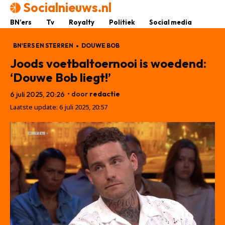
Socialnieuws.nl
BN’ers
Tv
Royalty
Politiek
Social media
BN'ERS EN STERREN
DOUWE BOB
Joods voetbaltoernooi is woedend:
‘Douwe Bob liegt!’
• door
redactie
6 juli 2025, 20:26
Laatste update:
6 juli 2025, 20:57