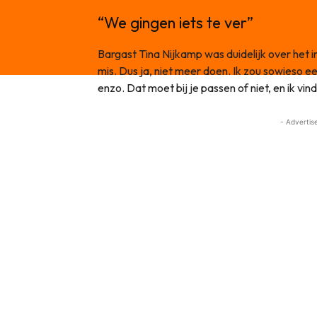
“We gingen iets te ver”
Bargast Tina Nijkamp was duidelijk over het i
mis. Dus ja, niet meer doen. Ik zou sowieso 
enzo. Dat moet bij je passen of niet, en ik vind
- Advertis