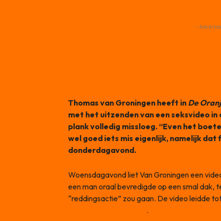
- Advertis
Thomas van Groningen heeft in
De Oran
met het uitzenden van een seksvideo i
plank volledig missloeg. “Even het boet
wel goed iets mis eigenlijk, namelijk dat 
donderdagavond.
Woensdagavond liet Van Groningen een video
een man oraal bevredigde op een smal dak, 
“reddingsactie” zou gaan. De video leidde tot
forse kritiek van kijkers
.