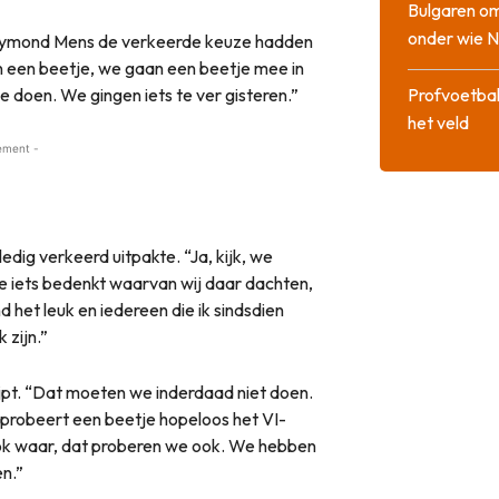
Bulgaren om
onder wie 
 Raymond Mens de verkeerde keuze hadden
n een beetje, we gaan een beetje mee in
 doen. We gingen iets te ver gisteren.”
Profvoetbal
het veld
ement -
ig verkeerd uitpakte. “Ja, kijk, we
je iets bedenkt waarvan wij daar dachten,
d het leuk en iedereen die ik sindsdien
 zijn.”
ijpt. “Dat moeten we inderdaad niet doen.
probeert een beetje hopeloos het VI-
k ook waar, dat proberen we ook. We hebben
en.”