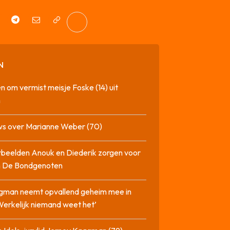
N
n om vermist meisje Foske (14) uit
m
ws over Marianne Weber (70)
beelden Anouk en Diederik zorgen voor
in De Bondgenoten
gman neemt opvallend geheim mee in
‘Werkelijk niemand weet het’