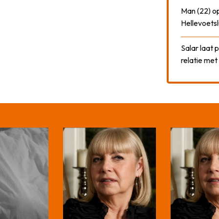
Man (22) op
Hellevoetsl
Salar laat 
relatie me