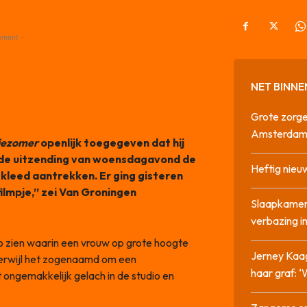
ement -
NET BINNE
Grote zorge
Amsterda
jezomer
openlijk toegegeven dat hij
n de uitzending van woensdagavond de
Heftig nieu
ekleed aantrekken. Er ging gisteren
filmpje,” zei Van Groningen
Slaapkamer
verbazing 
 zien waarin een vrouw op grote hoogte
Jerney Kaa
terwijl het zogenaamd om een
haar graf: 
 ongemakkelijk gelach in de studio en