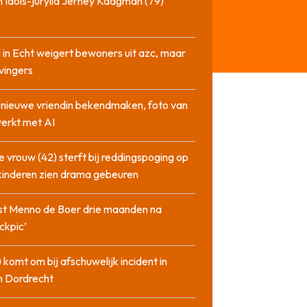
 Idols-jurylid Jerney Kaagman (79)
 in Echt weigert bewoners uit azc, maar
 vingers
l nieuwe vriendin bekendmaken, foto van
erkt met AI
 vrouw (42) sterft bij reddingspoging op
 kinderen zien drama gebeuren
st Menno de Boer drie maanden na
ckpic’
 komt om bij afschuwelijk incident in
n Dordrecht