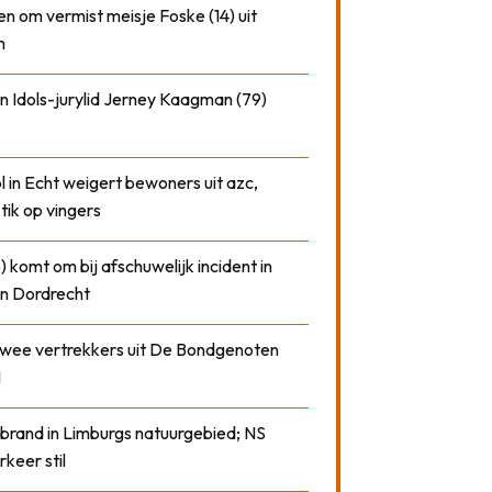
n om vermist meisje Foske (14) uit
m
n Idols-jurylid Jerney Kaagman (79)
 in Echt weigert bewoners uit azc,
 tik op vingers
) komt om bij afschuwelijk incident in
n Dordrecht
 twee vertrekkers uit De Bondgenoten
1
 brand in Limburgs natuurgebied; NS
rkeer stil