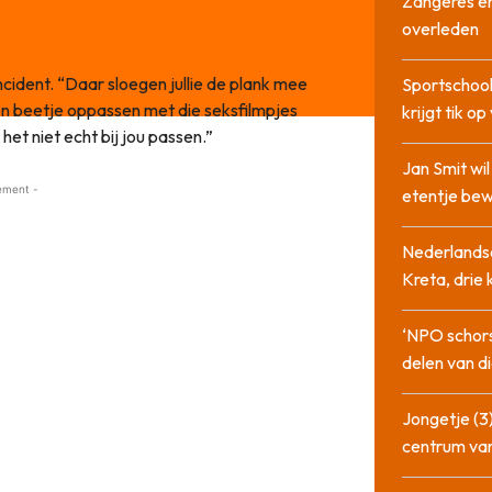
Zangeres en
overleden
ncident. “Daar sloegen jullie de plank mee
Sportschool
een beetje oppassen met die seksfilmpjes
krijgt tik op
 het niet echt bij jou passen.”
Jan Smit wi
ement -
etentje bew
Nederlandse
Kreta, drie
‘NPO schor
delen van di
Jongetje (3)
centrum va