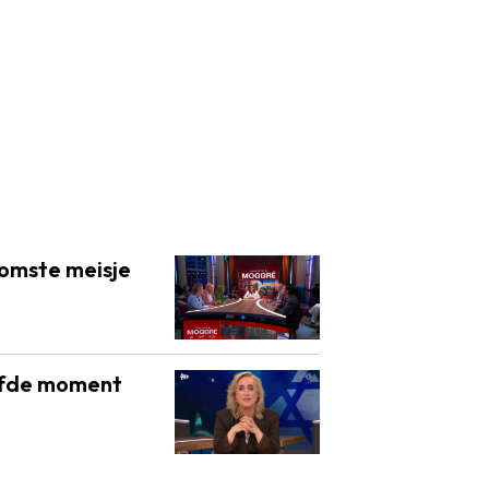
domste meisje
elfde moment