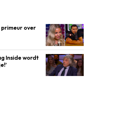
a primeur over
ag Inside wordt
e!’