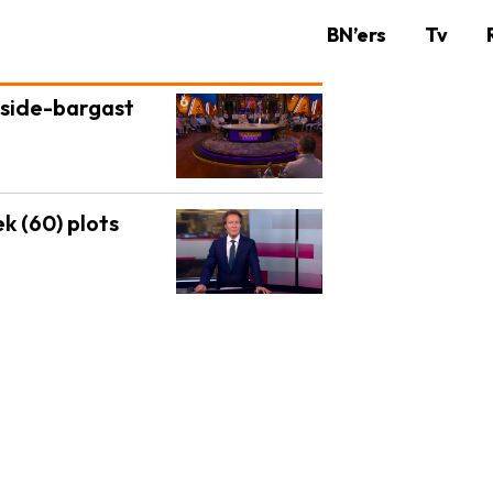
BN’ers
Tv
nside-bargast
 (60) plots