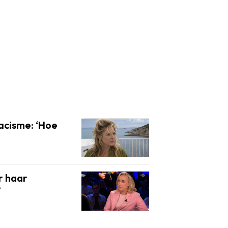
acisme: ‘Hoe
or haar
’