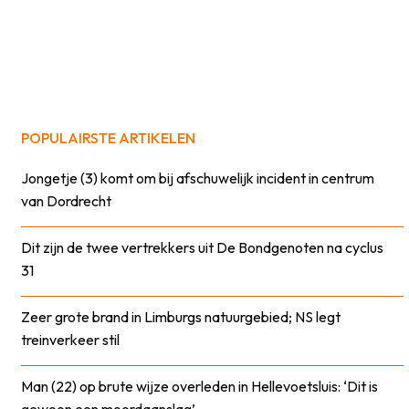
POPULAIRSTE ARTIKELEN
Jongetje (3) komt om bij afschuwelijk incident in centrum
van Dordrecht
Dit zijn de twee vertrekkers uit De Bondgenoten na cyclus
31
Zeer grote brand in Limburgs natuurgebied; NS legt
treinverkeer stil
Man (22) op brute wijze overleden in Hellevoetsluis: ‘Dit is
gewoon een moordaanslag’