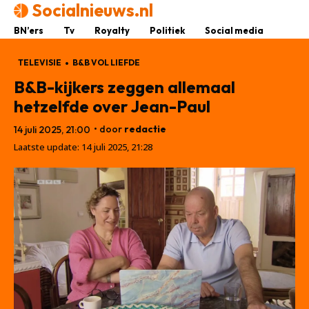
Socialnieuws.nl
BN’ers
Tv
Royalty
Politiek
Social media
TELEVISIE
B&B VOL LIEFDE
B&B-kijkers zeggen allemaal
hetzelfde over Jean-Paul
• door
redactie
14 juli 2025, 21:00
Laatste update:
14 juli 2025, 21:28