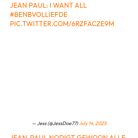
JEAN PAUL: I WANT ALL
#BENBVOLLIEFDE
PIC.TWITTER.COM/6RZFACZE9M
— Jess (@JessDoe77)
July 14, 2025
JEAN-PAUL NODIGT GEWOON ALLE