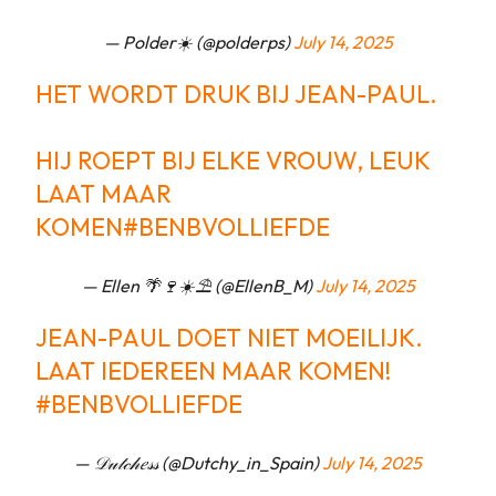
— Polder☀️ (@polderps)
July 14, 2025
HET WORDT DRUK BIJ JEAN-PAUL.
HIJ ROEPT BIJ ELKE VROUW, LEUK
LAAT MAAR
KOMEN
#BENBVOLLIEFDE
— Ellen 🌴🍷☀️⛱ (@EllenB_M)
July 14, 2025
JEAN-PAUL DOET NIET MOEILIJK.
LAAT IEDEREEN MAAR KOMEN!
#BENBVOLLIEFDE
— 𝒟𝓊𝓉𝒸𝒽𝑒𝓈𝓈 (@Dutchy_in_Spain)
July 14, 2025