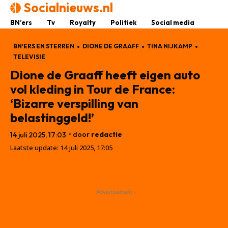
Socialnieuws.nl
BN’ers
Tv
Royalty
Politiek
Social media
BN'ERS EN STERREN
DIONE DE GRAAFF
TINA NIJKAMP
TELEVISIE
Dione de Graaff heeft eigen auto
vol kleding in Tour de France:
‘Bizarre verspilling van
belastinggeld!’
• door
redactie
14 juli 2025, 17:03
Laatste update:
14 juli 2025, 17:05
- Advertisement -