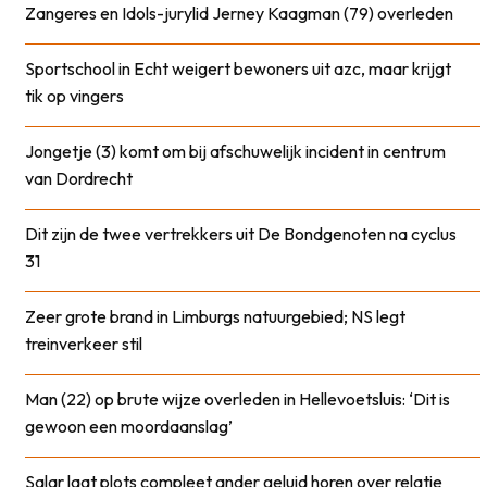
Zangeres en Idols-jurylid Jerney Kaagman (79) overleden
Sportschool in Echt weigert bewoners uit azc, maar krijgt
tik op vingers
Jongetje (3) komt om bij afschuwelijk incident in centrum
van Dordrecht
Dit zijn de twee vertrekkers uit De Bondgenoten na cyclus
31
Zeer grote brand in Limburgs natuurgebied; NS legt
treinverkeer stil
Man (22) op brute wijze overleden in Hellevoetsluis: ‘Dit is
gewoon een moordaanslag’
Salar laat plots compleet ander geluid horen over relatie