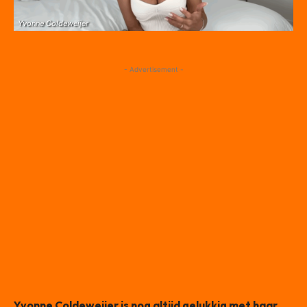
Yvonne Coldeweijer
- Advertisement -
Yvonne Coldeweijer is nog altijd gelukkig met haar