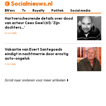
Socialnieuws.nl
BN’ers
Tv
Royalty
Politiek
Social media
Hartverscheurende details over dood
van acteur Cees Geel (61): ‘Zijn
dochters…’
16 JULI 2026
Vakantie van Evert Santegoeds
eindigt in nachtmerrie door ernstig
auto-ongeluk
5 JULI 2026
Scroll naar onderen voor meer artikelen
⬇️