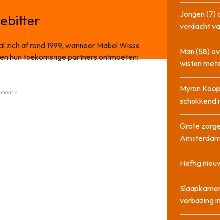
Jongen (7) 
ebitter
verdacht va
al zich af rond 1999, wanneer Mabel Wisse
Man (58) ov
den hun toekomstige partners ontmoeten:
wisten mete
Myron Koops
ement -
schokkend 
Grote zorge
Amsterda
Heftig nieu
Slaapkamer
verbazing 