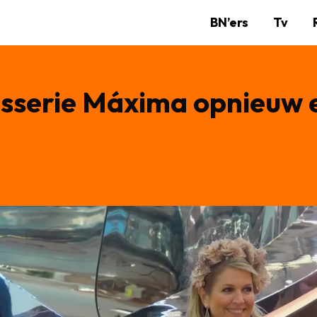
BN’ers
Tv
esserie Máxima opnieuw 