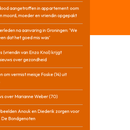
dood aangetroffen in appartement: oom
n moord, moeder en vriendin opgepakt
erleden na aanvaring in Groningen: ‘We
en dat het goed mis was’
 (vriendin van Enzo Knol) krijgt
nieuws over gezondheid
n om vermist meisje Foske (14) uit
m
ws over Marianne Weber (70)
beelden Anouk en Diederik zorgen voor
in De Bondgenoten