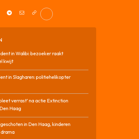
N
cident in Walibi: bezoeker raakt
l kwijt
dent in Slagharen: politiehelikopter
pleet verrast’ na actie Extinction
n Den Haag
geschoten in Den Haag, kinderen
n drama