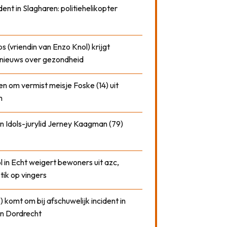
dent in Slagharen: politiehelikopter
 (vriendin van Enzo Knol) krijgt
nieuws over gezondheid
n om vermist meisje Foske (14) uit
m
n Idols-jurylid Jerney Kaagman (79)
 in Echt weigert bewoners uit azc,
 tik op vingers
) komt om bij afschuwelijk incident in
n Dordrecht