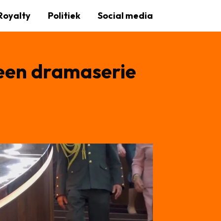
Royalty
Politiek
Social media
een dramaserie