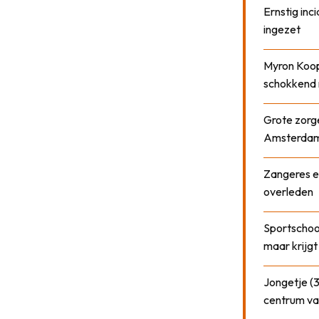
Ernstig inci
ingezet
Myron Koops
schokkend 
Grote zorge
Amsterda
Zangeres e
overleden
Sportschool
maar krijgt
Jongetje (3
centrum va