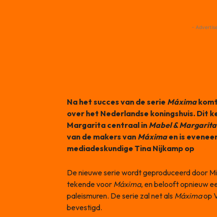
- Advertis
Na het succes van de serie
Máxima
komt
over het Nederlandse koningshuis. Dit k
Margarita centraal in
Mabel & Margarita:
van de makers van
Máxima
en is evenee
mediadeskundige Tina Nijkamp op
Inst
De nieuwe serie wordt geproduceerd door Mill
tekende voor
Máxima
, en belooft opnieuw e
paleismuren. De serie zal net als
Máxima
op V
bevestigd.