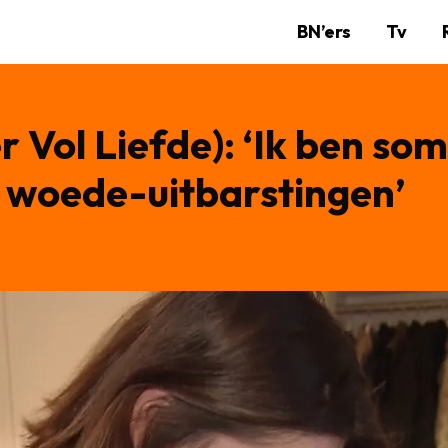
BN’ers
Tv
 Vol Liefde): ‘Ik ben som
 woede-uitbarstingen’