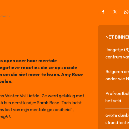
ement -
NET BINNE
Jongetje (3)
centrum va
 is open over haar mentale
egatieve reacties die ze op sociale
Bulgaren om
n om die niet meer te lezen. Amy Rose
onder wie 
oelen.
Profvoetbal
an Winter Vol Liefde. Ze werd gelukkig met
het veld
4 hun eerst kindje: Sarah Rose. Toch lacht
oms last van mijn mentale gezondheid”,
Grote duinb
night
.
strandtente