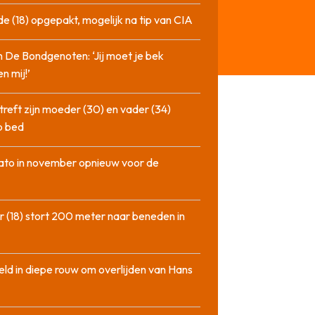
de (18) opgepakt, mogelijk na tip van CIA
n De Bondgenoten: ‘Jij moet je bek
n mij!’
treft zijn moeder (30) en vader (34)
p bed
ato in november opnieuw voor de
 (18) stort 200 meter naar beneden in
ld in diepe rouw om overlijden van Hans