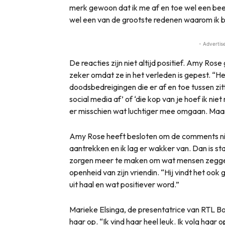
merk gewoon dat ik me af en toe wel een beet
wel een van de grootste redenen waarom ik b
- Advertis
De reacties zijn niet altijd positief. Amy Ros
zeker omdat ze in het verleden is gepest. “H
doodsbedreigingen die er af en toe tussen zitte
social media af’ of ‘die kop van je hoef ik niet
er misschien wat luchtiger mee omgaan. Maar
Amy Rose heeft besloten om de comments nie
aantrekken en ik lag er wakker van. Dan is s
zorgen meer te maken om wat mensen zeggen.” 
openheid van zijn vriendin. “Hij vindt het ook g
uit haal en wat positiever word.”
Marieke Elsinga, de presentatrice van RTL 
haar op. “Ik vind haar heel leuk. Ik volg haar 