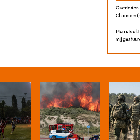
Overleden N
Chamoun (
Man steekt 
mij gestuu