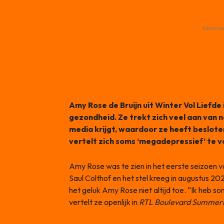
- Advertis
Amy Rose de Bruijn uit Winter Vol Liefde
gezondheid. Ze trekt zich veel aan van n
media krijgt, waardoor ze heeft beslote
vertelt zich soms ‘megadepressief’ te v
Amy Rose was te zien in het eerste seizoen v
Saul Colthof en het stel kreeg in augustus 202
het geluk Amy Rose niet altijd toe. “Ik heb s
vertelt ze openlijk in
RTL Boulevard Summer