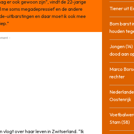
ag er ook gewoon zijn”, vindt de 22-jarige
Tiener uit E
oel me soms megadepressief en de andere
de-uitbarstingen en daar moet ik ook mee
iep.”
Bom barst i
houden tege
ement -
Jongen (14) 
dood aan o
Marco Bors
rechter
Nederlander
Oostenrijk
Voetbalwere
Stam (58)
n vlogt over haar leven in Zwitserland. “Ik