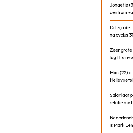
Jongetje (3
centrum va
Dit zijn de
na cyclus 3
Zeer grote
legt treinve
Man (22) op
Hellevoetsl
Salar laat 
relatie me
Nederlander
is Mark Len