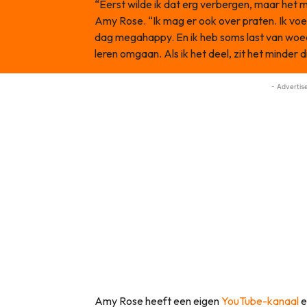
“Eerst wilde ik dat erg verbergen, maar het m
Amy Rose. “Ik mag er ook over praten. Ik v
dag megahappy. En ik heb soms last van woe
leren omgaan. Als ik het deel, zit het minder d
- Advertis
Amy Rose heeft een eigen
YouTube-kanaal
e