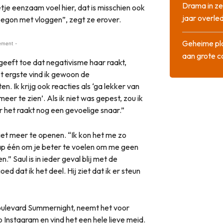
Drama in ze
je eenzaam voel hier, dat is misschien ook
jaar overle
egon met vloggen”, zegt ze erover.
Geheime pla
ement -
aan grote 
e geeft toe dat negativisme haar raakt,
et ergste vind ik gewoon de
n. Ik krijg ook reacties als ‘ga lekker van
 meer te zien’. Als ik niet was gepest, zou ik
 het raakt nog een gevoelige snaar.”
t meer te openen. “Ik kon het me zo
tap één om je beter te voelen om me geen
Saul is in ieder geval blij met de
oed dat ik het deel. Hij ziet dat ik er steun
Boulevard Summernight, neemt het voor
op Instagram en vind het een hele lieve meid.