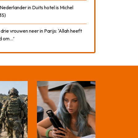
ederlander in Duits hotel is Michel
35)
drie vrouwen neer in Parijs: ‘Allah heeft
rd om…’