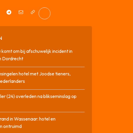
N
 komt om bij afschuwelijk incident in
n Dordrecht
singelen hotel met Joodse tieners,
Nederlanders
ler (24) overleden na blikseminslag op
rand in Wassenaar: hotel en
n ontruimd