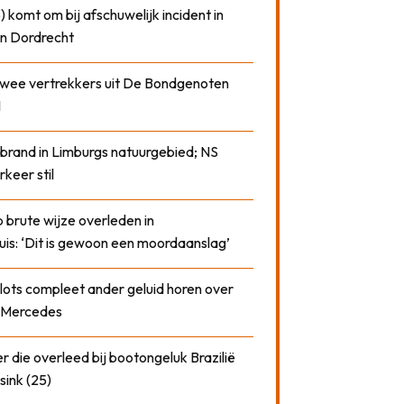
) komt om bij afschuwelijk incident in
n Dordrecht
 twee vertrekkers uit De Bondgenoten
1
 brand in Limburgs natuurgebied; NS
rkeer stil
 brute wijze overleden in
uis: ‘Dit is gewoon een moordaanslag’
plots compleet ander geluid horen over
t Mercedes
 die overleed bij bootongeluk Brazilië
sink (25)