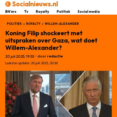
Socialnieuws.nl
BN’ers
Tv
Royalty
Politiek
Social media
POLITIEK
ROYALTY
WILLEM-ALEXANDER
Koning Filip shockeert met
uitspraken over Gaza, wat doet
Willem-Alexander?
• door
redactie
20 juli 2025, 19:55
Laatste update:
20 juli 2025, 20:30