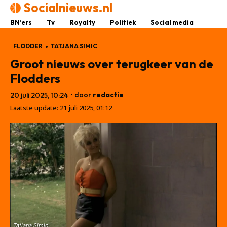
Socialnieuws.nl
BN’ers
Tv
Royalty
Politiek
Social media
FLODDER
TATJANA SIMIC
Groot nieuws over terugkeer van de
Flodders
• door
redactie
20 juli 2025, 10:24
Laatste update:
21 juli 2025, 01:12
Tatjana Simic