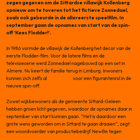
zegen gegeven om de Sittardse villawijk Kollenberg
opnieuw om te toveren tot het fictieve Zonnedael,
zoals ook gebeurde in de allereerste speelfilm. In
september gaan de opnames van start van de spin-
off ‘Kees Flodder!’.
In 1986 vormde de villawijk de Kollenberg het decor van de
eerste Flodder-film. Voor de latere films en de
televisieserie werd Zonnedael nagebouwd op een set in
Almere. Nu keert de familie terug in Limburg. Inwoners
kunnen zich zelfs al
aanmelden
voor een figurantenrol in de
nieuwe spin-off.
Zowel wijkbewoners als de gemeente Sittard-Geleen
hebben groen licht gegeven, waardoor de opnames daar in
september van start kunnen gaan. “Het is daardoor een
grote wens geworden om in Sittard te gaan draaien”, zegt
een woordvoerder van productiebedrijf NewBe tegen
De
Limburger
.