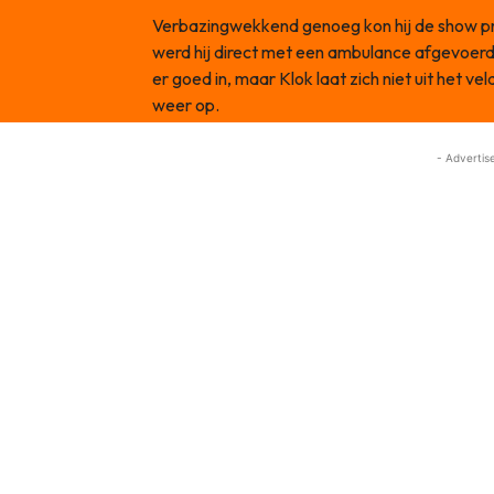
Verbazingwekkend genoeg kon hij de show pr
werd hij direct met een ambulance afgevoerd
er goed in, maar Klok laat zich niet uit het 
weer op.
- Advertis