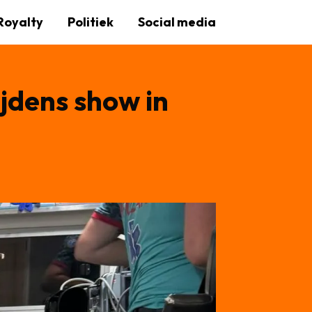
Royalty
Politiek
Social media
jdens show in