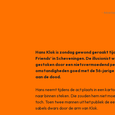
- Advertis
Hans Klok is zondag gewond geraakt tijd
Friends’ in Scheveningen. De illusionist w
gestoken door een nietsvermoedend pers
omstandigheden goed met de 56-jarige Kl
aan de dood.
Hans neemt tijdens de act plaats in een kart
naar binnen steken. Die zouden hem niet mo
toch. Toen twee mannen uit het publiek de ee
sabels dwars door de arm van Klok.