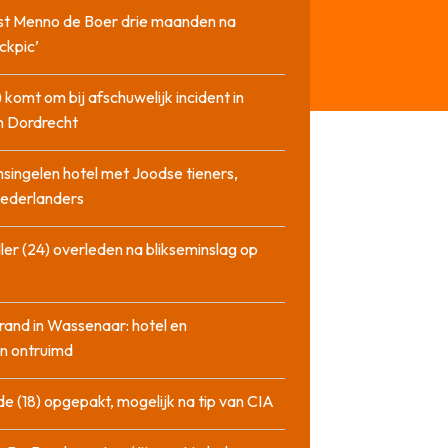
st Menno de Boer drie maanden na
ckpic’
 komt om bij afschuwelijk incident in
n Dordrecht
singelen hotel met Joodse tieners,
Nederlanders
ler (24) overleden na blikseminslag op
rand in Wassenaar: hotel en
n ontruimd
de (18) opgepakt, mogelijk na tip van CIA