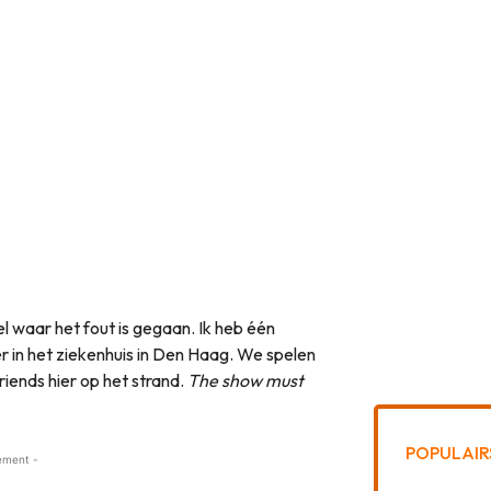
wel waar het fout is gegaan. Ik heb één
r in het ziekenhuis in Den Haag. We spelen
ends hier op het strand.
The show must
POPULAIR
ement -