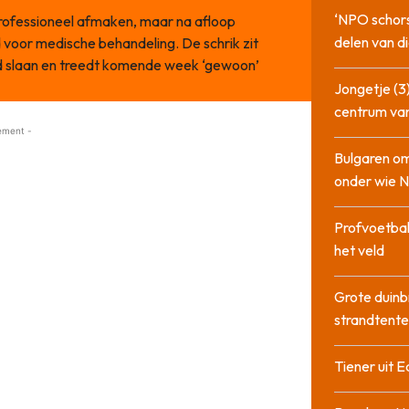
‘NPO schor
ofessioneel afmaken, maar na afloop
delen van di
 voor medische behandeling. De schrik zit
veld slaan en treedt komende week ‘gewoon’
Jongetje (3)
centrum va
ement -
Bulgaren om
onder wie 
Profvoetbal
het veld
Grote duinb
strandtente
Tiener uit E