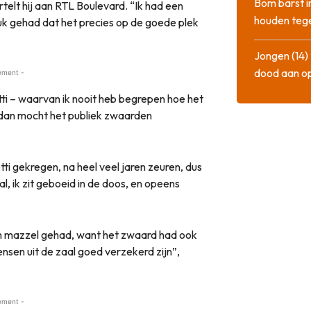
Bom barst i
telt hij aan RTL Boulevard. “Ik had een
houden tege
uk gehad dat het precies op de goede plek
Jongen (14) 
dood aan o
ement -
retti – waarvan ik nooit heb begrepen hoe het
n dan mocht het publiek zwaarden
tti gekregen, na heel veel jaren zeuren, dus
aal, ik zit geboeid in de doos, en opeens
o’n mazzel gehad, want het zwaard had ook
nsen uit de zaal goed verzekerd zijn”,
ement -