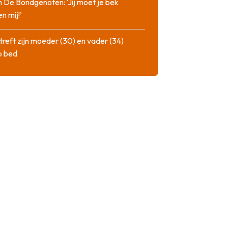
n De Bondgenoten: ‘Jij moet je bek
n mij!’
treft zijn moeder (30) en vader (34)
p bed