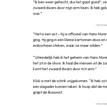
“Ik ben weer gehecht, dus het gaat goed”, ver
zwaard dwars door mijn arm heen. Ik heb gel
was.”
- Advertis
“Het is een act – hij is officieel van Hans Mo
ging. Hij ging in een kleine kartonnen doos e
erdoorheen steken, waar ze maar wilden.”
“Uiteindelijk heb ik het geheim van Hans More
het zit in de show. Ik haal die mensen uit de z
komt het zwaard dwars door m’n arm.”
Klok is met de schrik vrijgekomen. “Ik heb z
een slagader kunnen raken. Ik hoop dat de me
grapt de illusionist.
- Advertis