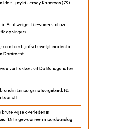
n Idols-jurylid Jerney Kaagman (79)
 in Echt weigert bewoners uit azc,
 tik op vingers
) komt om bij afschuwelijk incident in
n Dordrecht
 twee vertrekkers uit De Bondgenoten
1
 brand in Limburgs natuurgebied; NS
rkeer stil
 brute wijze overleden in
uis: ‘Dit is gewoon een moordaanslag’