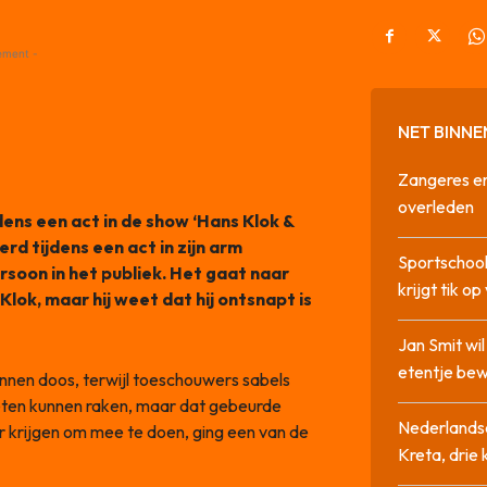
ement -
NET BINNE
Zangeres en
overleden
ens een act in de show ‘Hans Klok &
erd tijdens een act in zijn arm
Sportschool
oon in het publiek. Het gaat naar
krijgt tik op
ok, maar hij weet dat hij ontsnapt is
Jan Smit wi
etentje bew
onnen doos, terwijl toeschouwers sabels
eten kunnen raken, maar dat gebeurde
Nederlandse
r krijgen om mee te doen, ging een van de
Kreta, drie