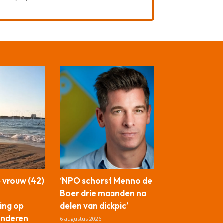
 vrouw (42)
‘NPO schorst Menno de
Boer drie maanden na
ing op
delen van dickpic’
kinderen
6 augustus 2026