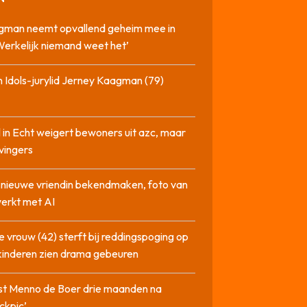
gman neemt opvallend geheim mee in
‘Werkelijk niemand weet het’
 Idols-jurylid Jerney Kaagman (79)
 in Echt weigert bewoners uit azc, maar
 vingers
l nieuwe vriendin bekendmaken, foto van
erkt met AI
 vrouw (42) sterft bij reddingspoging op
 kinderen zien drama gebeuren
st Menno de Boer drie maanden na
ckpic’