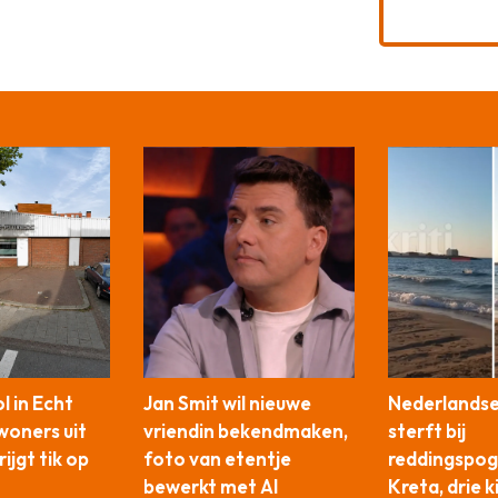
 in Echt
Jan Smit wil nieuwe
Nederlandse
woners uit
vriendin bekendmaken,
sterft bij
ijgt tik op
foto van etentje
reddingspog
bewerkt met AI
Kreta, drie 