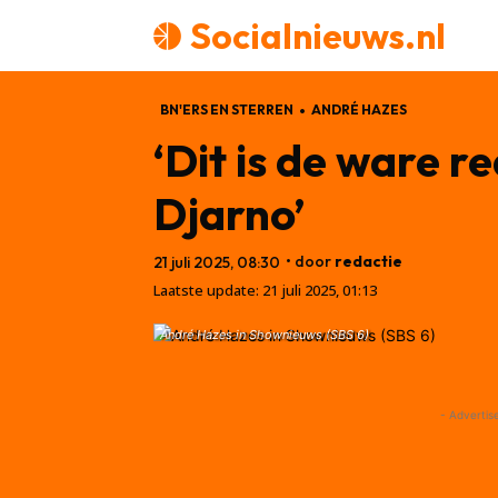
Socialnieuws.nl
BN'ERS EN STERREN
ANDRÉ HAZES
‘Dit is de ware 
Djarno’
• door
redactie
21 juli 2025, 08:30
Laatste update:
21 juli 2025, 01:13
André Hazes in Shownieuws (SBS 6)
- Advertis