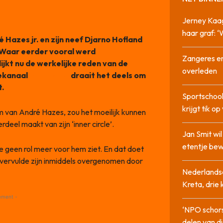
Jerney Kaa
haar graf: 
Hazes jr. en zijn neef Djarno Hofland
Waar eerder vooral werd
Zangeres en
ijkt nu de werkelijke reden van de
overleden
cekanaal
RealityFBI
draait het deels om
t.
Sportschool
krijgt tik op
am van André Hazes, zou het moeilijk kunnen
deel maakt van zijn ‘inner circle’.
Jan Smit wi
etentje bew
e geen rol meer voor hem ziet. En dat doet
no vervulde zijn inmiddels overgenomen door
Nederlandse
Kreta, drie
ement -
‘NPO schor
delen van di