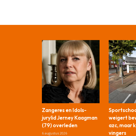
Zangeres en Idols-
Sportschool
jurylid Jerney Kaagman
weigert be
(79) overleden
azc, maar kr
vingers
6 augustus 2026