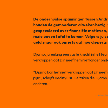
De onderhuidse spanningen tussen André 
houden de gemoederen al weken bezig. 
gespeculeerd over financiële motieven, l
ruzie boven tafel te komen. Volgens jui
geld, maar ook om iets dat nog dieper zi
Djarno, jarenlang een vaste kracht in het te
verkroppen dat zijn neef hem niet langer onder
“Djarno kan het niet verkroppen dat z’n neefj
pijn”, schrijft RealityFBI. De taken die Djar
anderen.
- Advertis