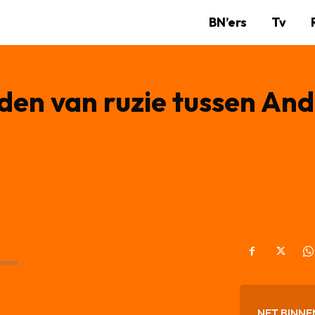
BN’ers
Tv
reden van ruzie tussen An
ement -
NET BINNE