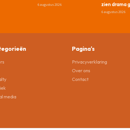
zien drama 
6 augustus 2026
6 augustus 2026
tegorieën
Pagina's
rs
Privacyverklaring
Over ons
lty
Contact
tiek
al media