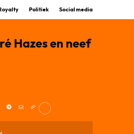
Royalty
Politiek
Social media
dré Hazes en neef
N