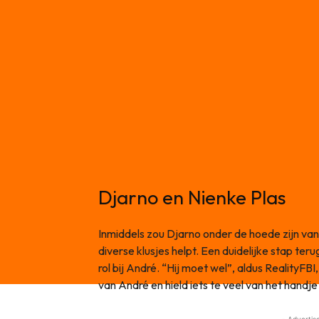
Djarno en Nienke Plas
Inmiddels zou Djarno onder de hoede zijn va
diverse klusjes helpt. Een duidelijke stap teru
rol bij André. “Hij moet wel”, aldus RealityF
van André en hield iets te veel van het handj
- Advertis