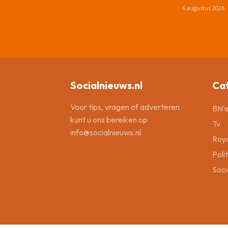
6 augustus 2026
Socialnieuws.nl
Ca
Voor tips, vragen of adverteren
BN’e
kunt u ons bereiken op
Tv
info@socialnieuws.nl
Roya
Poli
Soci