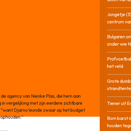
Jongetje (3)
centrum va
Bulgaren om
onder wie 
Profvoetbal
het veld
Grote duinb
strandtente
n de agency van Nienke Plas, die hem aan
g in vergelijking met zijn eerdere zichtbare
Tiener uit E
BI, “want Djarno leunde zwaar op het budget
e ophouden.”
Bom barst i
houden tege
ement -