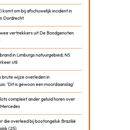
) komt om bij afschuwelijk incident in
n Dordrecht
 twee vertrekkers uit De Bondgenoten
1
 brand in Limburgs natuurgebied; NS
rkeer stil
 brute wijze overleden in
uis: ‘Dit is gewoon een moordaanslag’
plots compleet ander geluid horen over
t Mercedes
 die overleed bij bootongeluk Brazilië
sink (25)