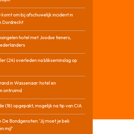
 komt om bij afschuwelijk incident in
n Dordrecht
singelen hotel met Joodse tieners,
Nederlanders
ler (24) overleden na blikseminslag op
rand in Wassenaar: hotel en
n ontruimd
de (18) opgepakt, mogelijk na tip van CIA
n De Bondgenoten: ‘Jij moet je bek
n mij!’