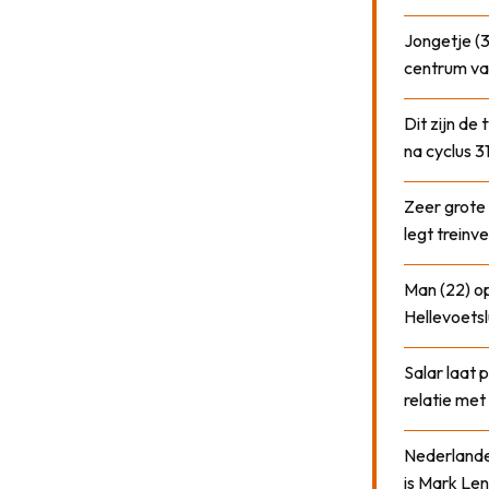
Jongetje (3
centrum va
Dit zijn de
na cyclus 3
Zeer grote
legt treinve
Man (22) op
Hellevoetsl
Salar laat 
relatie me
Nederlander
is Mark Len