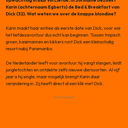
opwachting in B&B Vol Liefde. In Suriname bezoekt
Karin (achternaam Egberts) de Bed & Breakfast van
Dick (32). Wat weten we over de knappe blondine?
Karin maakt haar entree als eerste date van Dick, voor wie
het liefdesavontuur dus echt kan beginnen. Tussen tropisch
groen, kaaimannen en kikkers runt Dick een kleinschalig
resort nabij Paramaribo.
De Nederlander leeft voor avontuur: hij vangt slangen, leidt
jungletochten en ontdekte zelfs nieuwe diersoorten. Al vijf
jaar is hij single, maar mogelijk brengt Karin daar
verandering in. Zij heeft direct al een klik met Dick.
- Advertisement -