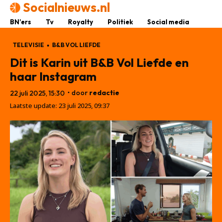
Socialnieuws.nl
BN’ers
Tv
Royalty
Politiek
Social media
TELEVISIE
B&B VOL LIEFDE
Dit is Karin uit B&B Vol Liefde en
haar Instagram
• door
redactie
22 juli 2025, 15:30
Laatste update:
23 juli 2025, 09:37