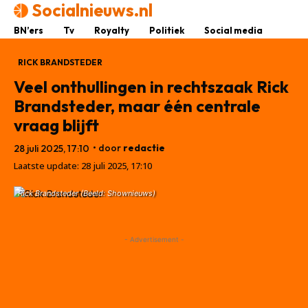
Socialnieuws.nl
BN’ers
Tv
Royalty
Politiek
Social media
RICK BRANDSTEDER
Veel onthullingen in rechtszaak Rick
Brandsteder, maar één centrale
vraag blijft
• door
redactie
28 juli 2025, 17:10
Laatste update:
28 juli 2025, 17:10
Rick Brandsteder (Beeld: Shownieuws)
- Advertisement -