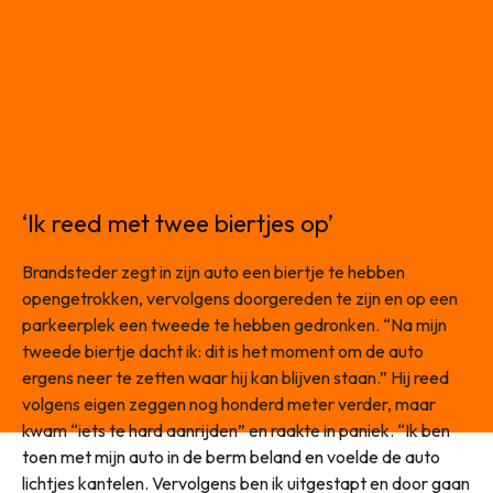
‘Ik reed met twee biertjes op’
Brandsteder zegt in zijn auto een biertje te hebben
opengetrokken, vervolgens doorgereden te zijn en op een
parkeerplek een tweede te hebben gedronken. “Na mijn
tweede biertje dacht ik: dit is het moment om de auto
ergens neer te zetten waar hij kan blijven staan.” Hij reed
volgens eigen zeggen nog honderd meter verder, maar
kwam “iets te hard aanrijden” en raakte in paniek. “Ik ben
toen met mijn auto in de berm beland en voelde de auto
lichtjes kantelen. Vervolgens ben ik uitgestapt en door gaan