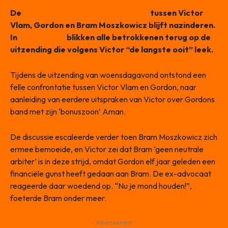
De
verhitte clash in
De Oranjezomer
tussen Victor
Vlam, Gordon en Bram Moszkowicz blijft nazinderen.
In
Shownieuws
blikken alle betrokkenen terug op de
uitzending die volgens Victor “de langste ooit” leek.
Tijdens de uitzending van woensdagavond ontstond een
felle confrontatie tussen Victor Vlam en Gordon, naar
aanleiding van eerdere uitspraken van Victor over Gordons
band met zijn ‘bonuszoon’ Aman.
De discussie escaleerde verder toen Bram Moszkowicz zich
ermee bemoeide, en Victor zei dat Bram ‘geen neutrale
arbiter’ is in deze strijd, omdat Gordon elf jaar geleden een
financiële gunst heeft gedaan aan Bram. De ex-advocaat
reageerde daar woedend op. “Nu je mond houden!”,
foeterde Bram onder meer.
- Advertisement -