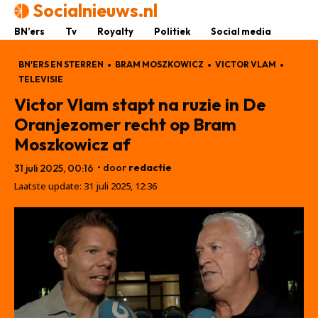
Socialnieuws.nl
BN’ers
Tv
Royalty
Politiek
Social media
BN'ERS EN STERREN
BRAM MOSZKOWICZ
VICTOR VLAM
TELEVISIE
Victor Vlam stapt na ruzie in De
Oranjezomer recht op Bram
Moszkowicz af
• door
redactie
31 juli 2025, 00:16
Laatste update:
31 juli 2025, 12:36