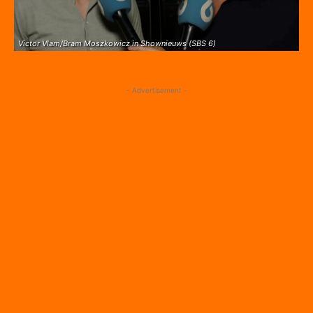
Victor Vlam/Bram Moszkowicz in Shownieuws (SBS 6)
- Advertisement -