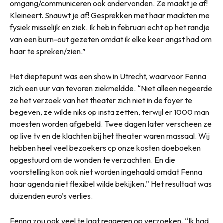
omgang/communiceren ook ondervonden. Ze maakt je af!
Kleineert. Snauwt je af! Gesprekken met haar maakten me
fysiek misselijk en ziek. Ik heb in februari echt op het randje
van een burn-out gezeten omdat ik elke keer angst had om
haar te spreken/zien.”
Het dieptepunt was een show in Utrecht, waarvoor Fenna
zich een uur van tevoren ziekmeldde. “Niet alleen negeerde
ze het verzoek van het theater zich niet in de foyer te
begeven, ze wilde niks op insta zetten, terwijl er 1000 man
moesten worden afgebeld. Twee dagen later verscheen ze
op live tv en de klachten bij het theater waren massaal. Wij
hebben heel veel bezoekers op onze kosten doeboeken
opgestuurd om de wonden te verzachten. En die
voorstelling kon ook niet worden ingehaald omdat Fenna
haar agenda niet flexibel wilde bekijken.” Het resultaat was
duizenden euro’s verlies.
Fenna zou ook veel te laat reageren op verzoeken. “Ik had