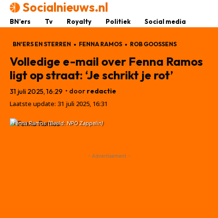
Socialnieuws.nl
BN’ers
Tv
Royalty
Politiek
Social media
BN'ERS EN STERREN
FENNA RAMOS
ROB GOOSSENS
Volledige e-mail over Fenna Ramos
ligt op straat: ‘Je schrikt je rot’
• door
redactie
31 juli 2025, 16:29
Laatste update:
31 juli 2025, 16:31
Fenna Ramos (Beeld: NPO Zappelin)
- Advertisement -