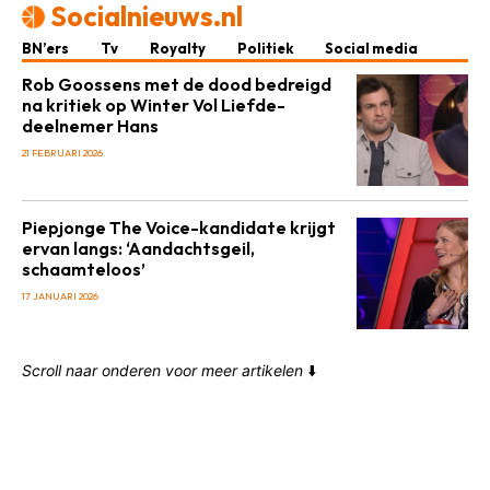
Socialnieuws.nl
BN’ers
Tv
Royalty
Politiek
Social media
Rob Goossens met de dood bedreigd
na kritiek op Winter Vol Liefde-
deelnemer Hans
21 FEBRUARI 2026
Piepjonge The Voice-kandidate krijgt
ervan langs: ‘Aandachtsgeil,
schaamteloos’
17 JANUARI 2026
Scroll naar onderen voor meer artikelen
⬇️