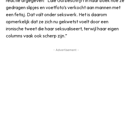
reactie afgegeven: “Lale Gül beschrijft in haar boek hoe ze
gedragen slipjes en voetfoto’s verkocht aan mannen met
een fetisj. Dat valt onder sekswerk. Het is daarom
opmerkelijk dat ze zich nu gekwetst voelt door een
ironische tweet die haar seksualiseert, terwijl haar eigen
columns vaak ook scherp zijn.”
- Advertisement -