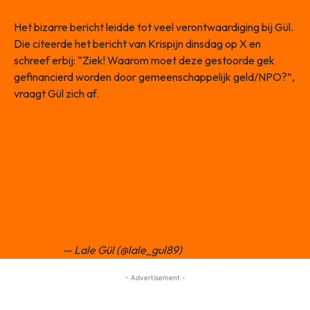
Het bizarre bericht leidde tot veel verontwaardiging bij Gül.
Die citeerde het bericht van Krispijn dinsdag op X en
schreef erbij: “Ziek! Waarom moet deze gestoorde gek
gefinancierd worden door gemeenschappelijk geld/NPO?”,
vraagt Gül zich af.
ZIEK! WAAROM MOET DEZE
GESTOORDE GEK GEFINANCIERD
WORDEN DOOR
GEMEENSCHAPPELIJK GELD/NPO?
PIC.TWITTER.COM/JJOAOSP8N4
— Lale Gül (@lale_gul89)
July 29, 2025
- Advertisement -