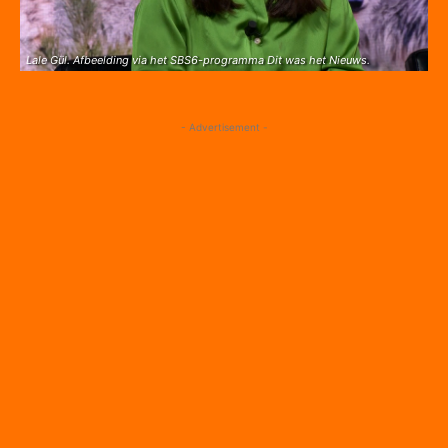
Lale Gül. Afbeelding via het SBS6-programma Dit was het Nieuws.
- Advertisement -