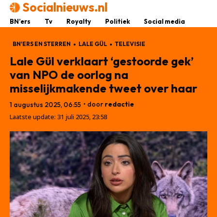
Socialnieuws.nl
BN’ers
Tv
Royalty
Politiek
Social media
BN'ERS EN STERREN
LALE GÜL
TELEVISIE
Lale Gül verklaart ‘gestoorde gek’
van NPO de oorlog na
misselijkmakende tweet over haar
• door
redactie
1 augustus 2025, 06:55
Laatste update:
31 juli 2025, 23:58