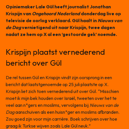
Opiniemaker Lale Gül heeft journalist Jonathan
Krispijn van
Ongehoord Nederland
donderdag live op
televisie de oorlog verklaard. Gül haalt in
Nieuws van
de Dag
vernietigend uit naar Krispijn, twee dagen
nadat ze hem op X al een ‘gestoorde gek’ noemde.
Krispijn plaatst vernederend
bericht over Gül
De rel tussen Gül en Krispijn vindt zijn oorsprong in een
bericht dat laatstgenoemde op 25 juli plaatste op X.
Krispijn liet zich toen vernederend uit over Gül. “Misschien
moet ik mijn bek houden over Israël, tweeten over het te
veel aan n*gers en moslims, vervolgens bij
Nieuws van de
Dag
aanschuiven als een huisn*ger en moslims afbranden.
Zou goed zijn voor mijn carrière. Boek schrijven over hoe
graag ik Turkse wijven zoals Lale Gül neuk.”