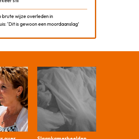
rkeer stil
 brute wijze overleden in
uis: ‘Dit is gewoon een moordaanslag’
ws over
Slaapkamerbeelden