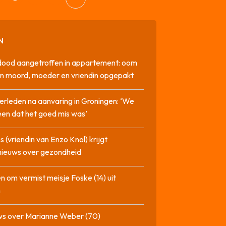
N
dood aangetroffen in appartement: oom
n moord, moeder en vriendin opgepakt
erleden na aanvaring in Groningen: ‘We
en dat het goed mis was’
 (vriendin van Enzo Knol) krijgt
nieuws over gezondheid
n om vermist meisje Foske (14) uit
m
ws over Marianne Weber (70)