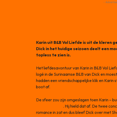
- Advertis
Karin uit B&B Vol Liefde is uit de kleren
Dick in het huidige seizoen deelt een m
topless te zien is.
Het liefdesavontuur van Karin in B&B Vol Lief
logé in de Surinaamse B&B van Dick en moest 
hadden een vriendschappelijke klik en Karin 
boot af.
De sfeer zou zijn omgeslagen toen Karin – bu
Dick te zoenen
. Hij hield dat af. De twee co
romance in zat en dus bleef Dick over met Sh