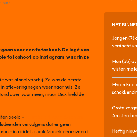
ement -
NET BINNE
Jongen (7) 
verdacht va
 gegaan voor een fotoshoot. De logé van
ooie fotoshoot op Instagram, waarin ze
Man (58) ov
wisten mete
de was al snel voorbij. Ze was de eerste
Myron Koops
in aflevering negen weer naar huis. Ze
schokkend 
stond open voor meer, maar Dick hield de
Grote zorge
Amsterda
iten beeld –
geprobeerd zou hebben om
ncludeerden vervolgens dat er geen
Heftig nieu
aron – inmiddels is ook Moniek gearriveerd