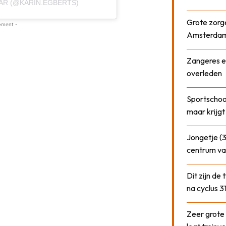
AR (@KARIN.EGBERTS)
Grote zorge
ement -
Amsterda
Zangeres e
overleden
Sportschool
maar krijgt
Jongetje (3
centrum va
Dit zijn de
na cyclus 3
Zeer grote