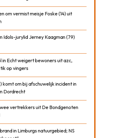
n om vermist meisje Foske (14) uit
m
n Idols-jurylid Jerney Kaagman (79)
 in Echt weigert bewoners uit azc,
 tik op vingers
) komt om bij afschuwelijk incident in
n Dordrecht
 twee vertrekkers uit De Bondgenoten
1
 brand in Limburgs natuurgebied; NS