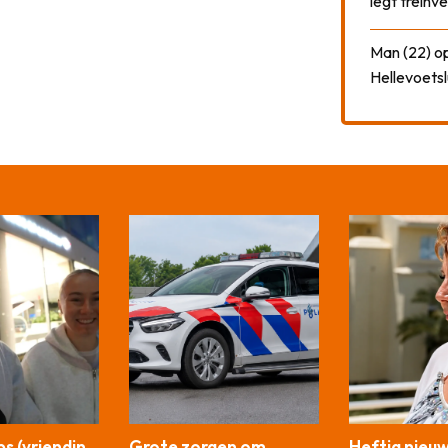
legt treinve
Man (22) op
Hellevoetsl
s (vriendin
Grote zorgen om
Heftig nieu