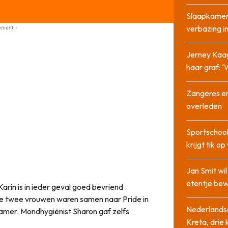
Slaapkamer
verbazing 
ement -
Jerney Kaa
haar graf: 
Zangeres en
overleden
Sportschool
krijgt tik op
Jan Smit wi
etentje bew
arin is in ieder geval goed bevriend
De twee vrouwen waren samen naar Pride in
Nederlandse
mer. Mondhygiënist Sharon gaf zelfs
Kreta, drie