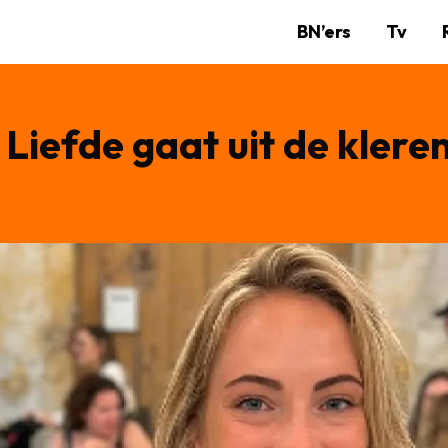
BN’ers
Tv
 Liefde gaat uit de klere