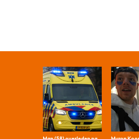
Man (58) overleden na
Myron Koop