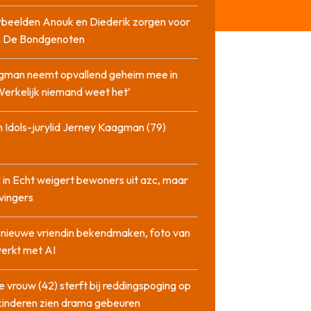
beelden Anouk en Diederik zorgen voor
in De Bondgenoten
gman neemt opvallend geheim mee in
‘Werkelijk niemand weet het’
 Idols-jurylid Jerney Kaagman (79)
 in Echt weigert bewoners uit azc, maar
 vingers
l nieuwe vriendin bekendmaken, foto van
erkt met AI
 vrouw (42) sterft bij reddingspoging op
 kinderen zien drama gebeuren