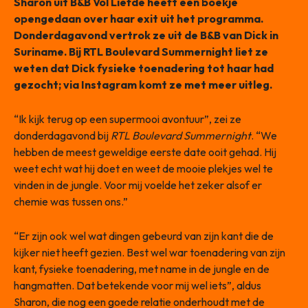
Sharon uit B&B Vol Liefde heeft een boekje
opengedaan over haar exit uit het programma.
Donderdagavond vertrok ze uit de B&B van Dick in
Suriname. Bij RTL Boulevard Summernight liet ze
weten dat Dick fysieke toenadering tot haar had
gezocht; via Instagram komt ze met meer uitleg.
“Ik kijk terug op een supermooi avontuur”, zei ze
donderdagavond bij
RTL Boulevard Summernight
. “We
hebben de meest geweldige eerste date ooit gehad. Hij
weet echt wat hij doet en weet de mooie plekjes wel te
vinden in de jungle. Voor mij voelde het zeker alsof er
chemie was tussen ons.”
“Er zijn ook wel wat dingen gebeurd van zijn kant die de
kijker niet heeft gezien. Best wel war toenadering van zijn
kant, fysieke toenadering, met name in de jungle en de
hangmatten. Dat betekende voor mij wel iets”, aldus
Sharon, die nog een goede relatie onderhoudt met de