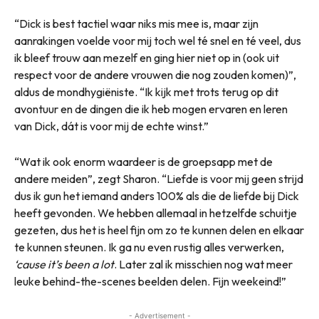
“Dick is best tactiel waar niks mis mee is, maar zijn
aanrakingen voelde voor mij toch wel té snel en té veel, dus
ik bleef trouw aan mezelf en ging hier niet op in (ook uit
respect voor de andere vrouwen die nog zouden komen)”,
aldus de mondhygiëniste. “Ik kijk met trots terug op dit
avontuur en de dingen die ik heb mogen ervaren en leren
van Dick, dát is voor mij de echte winst.”
“Wat ik ook enorm waardeer is de groepsapp met de
andere meiden”, zegt Sharon. “Liefde is voor mij geen strijd
dus ik gun het iemand anders 100% als die de liefde bij Dick
heeft gevonden. We hebben allemaal in hetzelfde schuitje
gezeten, dus het is heel fijn om zo te kunnen delen en elkaar
te kunnen steunen. Ik ga nu even rustig alles verwerken,
‘cause it’s been a lot
. Later zal ik misschien nog wat meer
leuke behind-the-scenes beelden delen. Fijn weekeind!”
- Advertisement -