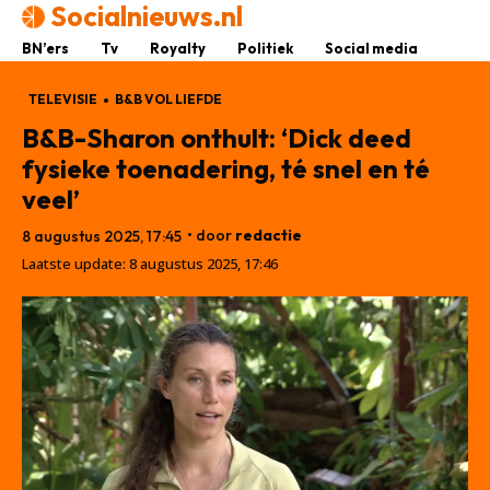
Socialnieuws.nl
BN’ers
Tv
Royalty
Politiek
Social media
TELEVISIE
B&B VOL LIEFDE
B&B-Sharon onthult: ‘Dick deed
fysieke toenadering, té snel en té
veel’
• door
redactie
8 augustus 2025, 17:45
Laatste update:
8 augustus 2025, 17:46