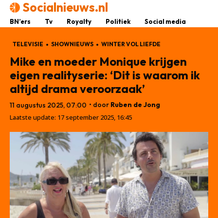
Socialnieuws.nl
BN’ers
Tv
Royalty
Politiek
Social media
TELEVISIE
SHOWNIEUWS
WINTER VOL LIEFDE
Mike en moeder Monique krijgen
eigen realityserie: ‘Dit is waarom ik
altijd drama veroorzaak’
• door
Ruben de Jong
11 augustus 2025, 07:00
Laatste update:
17 september 2025, 16:45