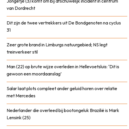
Jongetje (3) komt om bij afschuwelijk incident in centrum
van Dordrecht
Dit zijn de twee vertrekkers uit De Bondgenoten na cyclus
31
Zeer grote brand in Limburgs natuurgebied; NS legt
treinverkeer stil
Man (22) op brute wijze overleden in Hellevoetsluis: ‘Dit is
gewoon een moordaanslag’
Salar laat plots compleet ander geluid horen over relatie
met Mercedes
Nederlander die overleed bij bootongeluk Brazilië is Mark
Lensink (25)