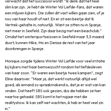
verwacht dat het succesvol wordt. “Ik denk dat het heel
slim kan zijn. Je hebt de Winter Vol Liefde-fans, dat waren
een miljoen kijkers. Die zullen dit vast willen gaan zien, of je
nou van haar houdt of niet. En er zit een beetje dat Ik
Vertrek-gehalte in, natuurlijk. Want ze zitten nu in Spanje,
niet meer in Seefeld. Zijn daar bezig met een beachclub.”
Omdat het wintersportseizoen in Seefeld maar 3,5 maand
duurt, kunnen Mike, Mo en Denise de rest van het jaar
doorbrengen in Spanje.
Monique zorgde tijdens Winter Vol Liefde voor veel irritatie
bij kijkers met haar bemoeizucht rondom het liefdesleven
van haar zoon. “Er waren een beetje twee kampen”, zegt
Eline daarover. “Maar ja, dat werkt natuurlijk altijd wel
goed, als iemand zo spraakmakend is, dat je er wat van kan
vinden. Dat heeft SBS ook gezien, dus die hebben ze hier
naartoe gehaald. SBS komt in het najaar met die
realityshow. Ik kan zelf niet wachten, ik heb er heel veel zin
in.”