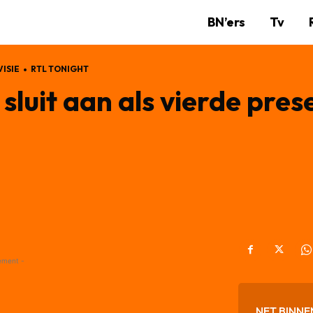
BN’ers
Tv
ISIE
RTL TONIGHT
sluit aan als vierde pres
ement -
NET BINNE