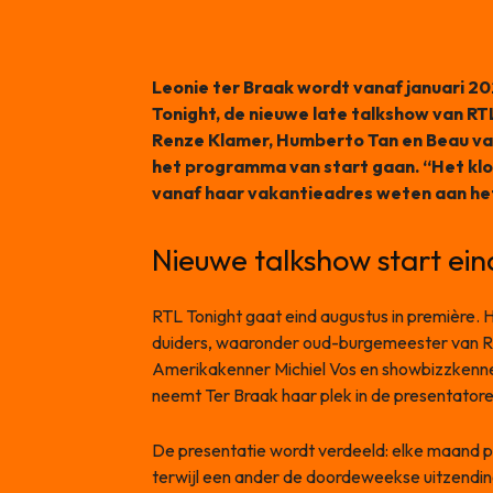
Leonie ter Braak wordt vanaf januari 2
Tonight, de nieuwe late talkshow van RTL.
Renze Klamer, Humberto Tan en Beau va
het programma van start gaan. “Het klopt,
vanaf haar vakantieadres weten aan h
Nieuwe talkshow start ein
RTL Tonight gaat eind augustus in première.
duiders, waaronder oud-burgemeester van 
Amerikakenner Michiel Vos en showbizzkenner
neemt Ter Braak haar plek in de presentatore
De presentatie wordt verdeeld: elke maand
terwijl een ander de doordeweekse uitzending