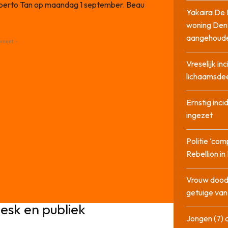
mberto Tan op maandag 1 september. Beau
Yakaira De 
woning Den
aangehoud
ement -
Vreselijk in
lichaamsdee
Ernstig inci
ingezet
Politie ‘com
Rebellion i
Vrouw dood
getuige va
esk en publiek
Jongen (7) 