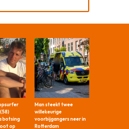
opsurfer
Man steekt twee
 (58)
willekeurige
a botsing
voorbijgangers neer in
oot op
Rotterdam