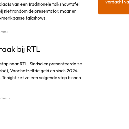
verdacht va
plaats van een traditionele talkshowtafel
bij niet rondom de presentator, maar er
el Amerikaanse talkshows.
ement -
raak bij RTL
stap naar RTL. Sindsdien presenteerde ze
bé), Voor hetzelfde geld en sinds 2024
 Tonight zet ze een volgende stap binnen
ement -