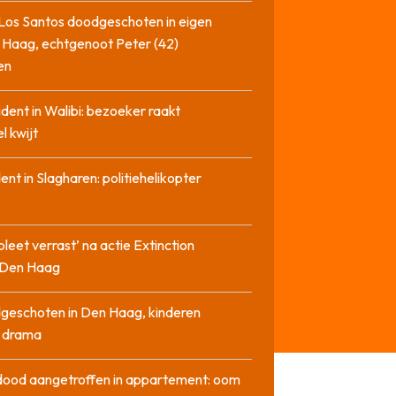
Los Santos doodgeschoten in eigen
 Haag, echtgenoot Peter (42)
en
cident in Walibi: bezoeker raakt
l kwijt
dent in Slagharen: politiehelikopter
pleet verrast’ na actie Extinction
n Den Haag
geschoten in Den Haag, kinderen
n drama
dood aangetroffen in appartement: oom