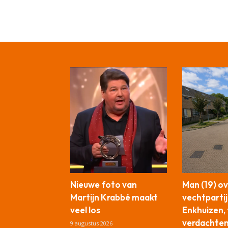
Nieuwe foto van
Man (19) o
Martijn Krabbé maakt
vechtpartij
veel los
Enkhuizen,
verdachte
9 augustus 2026