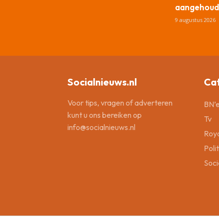
aangehoud
9 augustus 2026
Socialnieuws.nl
Ca
Voor tips, vragen of adverteren
BN’e
kunt u ons bereiken op
Tv
info@socialnieuws.nl
Roya
Poli
Soci