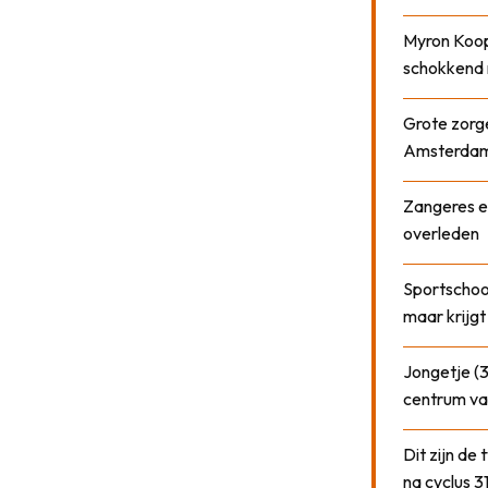
Myron Koops
schokkend 
Grote zorge
Amsterda
Zangeres e
overleden
Sportschool
maar krijgt
Jongetje (3
centrum va
Dit zijn de
na cyclus 3