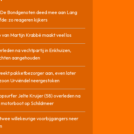
it De Bondgenoten deed mee aan Lang
fde: zo reageren kijkers
 van Martijn Krabbé maakt veel los
rleden na vechtpartij in Enkhuizen,
chten aangehouden
reekt pakketbezorger aan, even later
zoon Urviëndel neergestoken
opsurfer Jelte Kruijer (58) overleden na
t motorboot op Schildmeer
twee willekeurige voorbijgangers neer
m