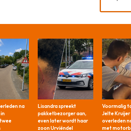
verleden na
Lisandra spreekt
Voormalig t
 in
pakketbezorger aan,
Jelte Kruijer
 twee
even later wordt haar
overleden n
n
zoon Urviëndel
met motorb