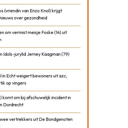
 (vriendin van Enzo Knol) krijgt
nieuws over gezondheid
n om vermist meisje Foske (14) uit
m
n Idols-jurylid Jerney Kaagman (79)
 in Echt weigert bewoners uit azc,
 tik op vingers
) komt om bij afschuwelijk incident in
n Dordrecht
 twee vertrekkers uit De Bondgenoten
1