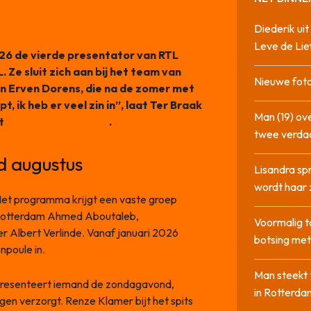
Diederik u
Leve de Lie
026 de vierde presentator van RTL
 Ze sluit zich aan bij het team van
Nieuwe foto
n Erven Dorens, die na de zomer met
 ik heb er veel zin in”, laat Ter Braak
Man (19) ove
et
Algemeen Dagblad
.
twee verda
d augustus
Lisandra sp
wordt haar 
 Het programma krijgt een vaste groep
Rotterdam Ahmed Aboutaleb,
Voormalig t
 Albert Verlinde. Vanaf januari 2026
botsing me
npoule in.
Man steekt 
 presenteert iemand de zondagavond,
in Rotterda
en verzorgt. Renze Klamer bijt het spits