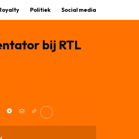
Royalty
Politiek
Social media
entator bij RTL
N