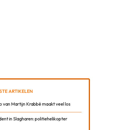
STE ARTIKELEN
o van Martijn Krabbé maakt veel los
dent in Slagharen: politiehelikopter