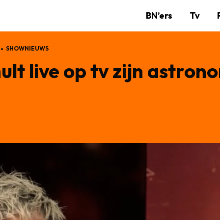
BN’ers
Tv
SHOWNIEUWS
lt live op tv zijn astron