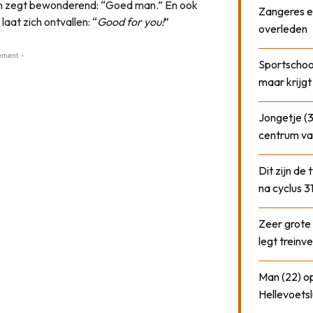
ten zegt bewonderend: “Goed man.” En ook
Zangeres e
at zich ontvallen: “
Good for you!
”
overleden
ement -
Sportschool
maar krijgt
Jongetje (3
centrum va
Dit zijn de
na cyclus 3
Zeer grote
legt treinve
Man (22) op
Hellevoetsl