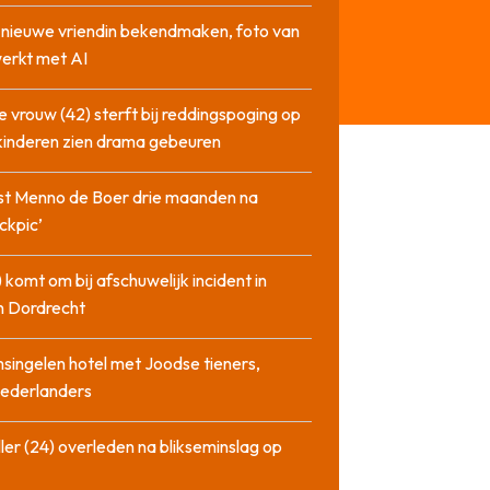
l nieuwe vriendin bekendmaken, foto van
erkt met AI
 vrouw (42) sterft bij reddingspoging op
 kinderen zien drama gebeuren
st Menno de Boer drie maanden na
ckpic’
 komt om bij afschuwelijk incident in
n Dordrecht
singelen hotel met Joodse tieners,
Nederlanders
ler (24) overleden na blikseminslag op