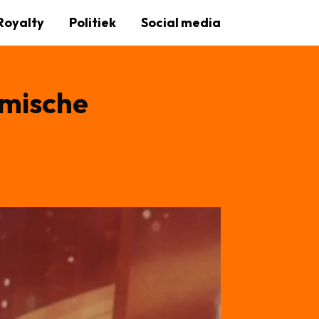
Royalty
Politiek
Social media
omische