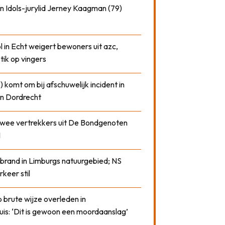
n Idols-jurylid Jerney Kaagman (79)
 in Echt weigert bewoners uit azc,
 tik op vingers
) komt om bij afschuwelijk incident in
n Dordrecht
 twee vertrekkers uit De Bondgenoten
1
 brand in Limburgs natuurgebied; NS
rkeer stil
 brute wijze overleden in
uis: ‘Dit is gewoon een moordaanslag’