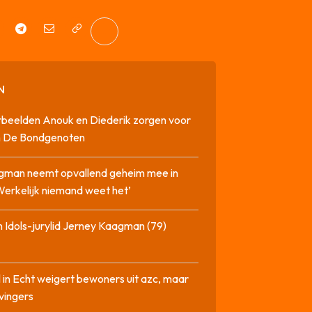
N
beelden Anouk en Diederik zorgen voor
in De Bondgenoten
gman neemt opvallend geheim mee in
‘Werkelijk niemand weet het’
 Idols-jurylid Jerney Kaagman (79)
 in Echt weigert bewoners uit azc, maar
 vingers