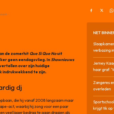
ement -
NET BINNE
Slaapkamer
verbazing 
van de zomerhit
Que Si Que No
uit
eker geen eendagsvlieg. In
Shownieuws
Jerney Kaa
ertellen over zijn huidige
haar graf: 
jk indrukwekkend te zijn.
Zangeres en
rdig dj
overleden
loopbaan, die hij vanaf 2008 langzaam maar
Sportschool
ape-act, waarbij hij zong voor een paar
krijgt tik op
en veel lager bedrag te gaan draaien als