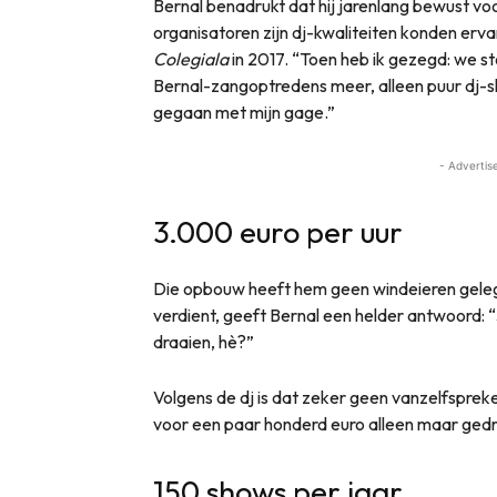
Bernal benadrukt dat hij jarenlang bewust voo
organisatoren zijn dj-kwaliteiten konden erva
Colegiala
in 2017. “Toen heb ik gezegd: we 
Bernal-zangoptredens meer, alleen puur dj-s
gegaan met mijn gage.”
- Advertis
3.000 euro per uur
Die opbouw heeft hem geen windeieren gelegd
verdient, geeft Bernal een helder antwoord: 
draaien, hè?”
Volgens de dj is dat zeker geen vanzelfspreke
voor een paar honderd euro alleen maar ged
150 shows per jaar