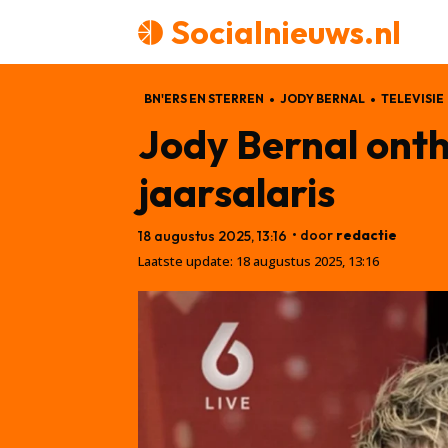
Socialnieuws.nl
BN'ERS EN STERREN
JODY BERNAL
TELEVISIE
Jody Bernal onthu
jaarsalaris
• door
redactie
18 augustus 2025, 13:16
Laatste update:
18 augustus 2025, 13:16