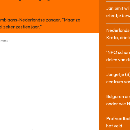
Jan Smit wi
etentje bew
Colombiaans-Nederlandse zanger. “Maar zo
l zeker zestien jaar.”
Nederlandse
Kreta, drie
ement -
‘NPO schor
delen van di
Jongetje (3)
centrum va
Bulgaren om
onder wie 
Profvoetbal
het veld