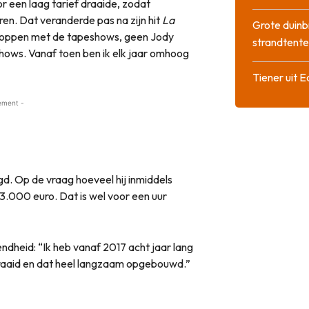
r een laag tarief draaide, zodat
ren. Dat veranderde pas na zijn hit
La
Grote duinb
stoppen met de tapeshows, geen Jody
strandtente
hows. Vanaf toen ben ik elk jaar omhoog
Tiener uit E
ement -
. Op de vraag hoeveel hij inmiddels
“3.000 euro. Dat is wel voor een uur
ndheid: “Ik heb vanaf 2017 acht jaar lang
raaid en dat heel langzaam opgebouwd.”