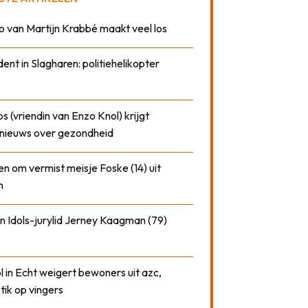
o van Martijn Krabbé maakt veel los
dent in Slagharen: politiehelikopter
 (vriendin van Enzo Knol) krijgt
nieuws over gezondheid
n om vermist meisje Foske (14) uit
m
n Idols-jurylid Jerney Kaagman (79)
 in Echt weigert bewoners uit azc,
 tik op vingers