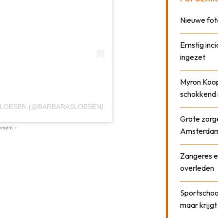
Nieuwe fot
Ernstig inci
ingezet
Myron Koops
schokkend 
SLOESEN (@BARBARASLOESEN)
Grote zorge
ement -
Amsterda
Zangeres e
overleden
Sportschool
maar krijgt