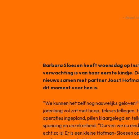
- Advertis
Barbara Sloesen heeft woensdag op In
verwachting is van haar eerste kindje. D
nieuws samen met partner Joost Hofman
dit moment voor hen is.
“We kunnen het zelf nog nauwelijks geloven!”, 
jarenlang vol zat met hoop, teleurstellingen,
operaties ingepland, pillen klaargelegd en 
spanning en onzekerheid. “Durven we nu einde
echt zo is! Er is een kleine Hofman-Sloesen o