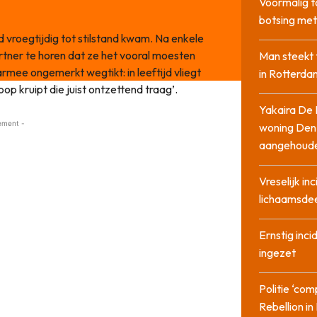
Voormalig t
botsing me
nd vroegtijdig tot stilstand kwam. Na enkele
tner te horen dat ze het vooral moesten
Man steekt 
armee ongemerkt wegtikt: in leeftijd vliegt
in Rotterda
op kruipt die juist ontzettend traag’.
Yakaira De 
ement -
woning Den
aangehoud
Vreselijk in
lichaamsdee
Ernstig inci
ingezet
Politie ‘com
Rebellion i