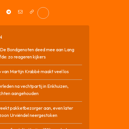
N
it De Bondgenoten deed mee aan Lang
fde: zo reageren kijkers
 van Martijn Krabbé maakt veel los
rleden na vechtpartij in Enkhuizen,
chten aangehouden
reekt pakketbezorger aan, even later
zoon Urviëndel neergestoken