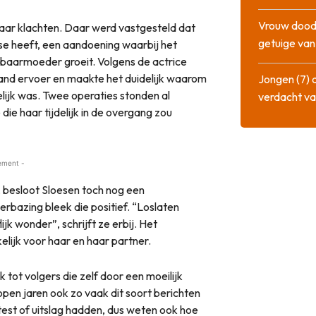
Vrouw dood
haar klachten. Daar werd vastgesteld dat
getuige va
e heeft, een aandoening waarbij het
 baarmoeder groeit. Volgens de actrice
aand ervoer en maakte het duidelijk waarom
Jongen (7) 
lijk was. Twee operaties stonden al
verdacht va
ie haar tijdelijk in de overgang zou
ement -
, besloot Sloesen toch nog een
rbazing bleek die positief. “Loslaten
k wonder”, schrijft ze erbij. Het
elijk voor haar en haar partner.
ok tot volgers die zelf door een moeilijk
open jaren ook zo vaak dit soort berichten
 test of uitslag hadden, dus weten ook hoe