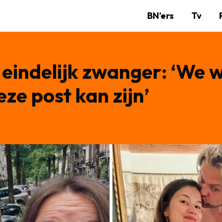
BN’ers
Tv
eindelijk zwanger: ‘We 
ze post kan zijn’