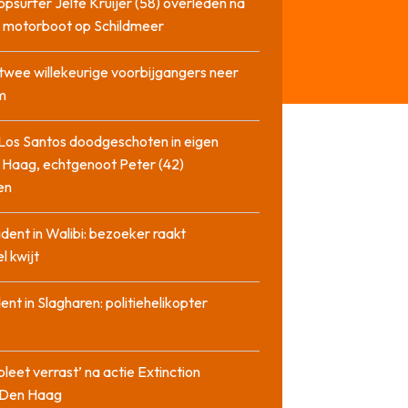
opsurfer Jelte Kruijer (58) overleden na
t motorboot op Schildmeer
twee willekeurige voorbijgangers neer
m
Los Santos doodgeschoten in eigen
 Haag, echtgenoot Peter (42)
en
cident in Walibi: bezoeker raakt
l kwijt
dent in Slagharen: politiehelikopter
pleet verrast’ na actie Extinction
n Den Haag