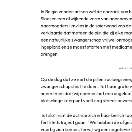
In België vonden artsen wél de oorzaak van 
Sloesen een afwijkende vorm van adenomyos
baarmoederslijmvlies in de spierwand van de
verklaarde dat meteen de pijn die zij elke m
een natuurlijke zwangerschap vrijwel onmoge
ingepland en ze moest starten met medicatie d
brengen.
- Advertis
Op de dag dat ze met die pillen zou beginnen
zwangerschapstest te doen. Tot haar grote ve
noemt men dat; wij noemen het een ongelooflij
plotselinge keerpunt voelt nog steeds onwerk
Tot slot richt de actrice zich in haar bericht o
fertiliteitstraject gaan. “We hebben de afgel
voorbij zien komen, terwijl wij een negatieve