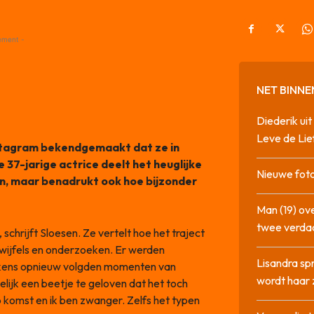
ement -
NET BINNE
Diederik u
Leve de Lie
stagram bekendgemaakt dat ze in
e 37-jarige actrice deelt het heuglijke
Nieuwe foto
, maar benadrukt ook hoe bijzonder
Man (19) ove
twee verda
schrijft Sloesen. Ze vertelt hoe het traject
 twijfels en onderzoeken. Er werden
Lisandra sp
telkens opnieuw volgden momenten van
wordt haar 
lijk een beetje te geloven dat het toch
p komst en ik ben zwanger. Zelfs het typen