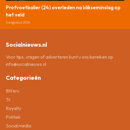
Profvoetballer (24) overleden na blikseminslag op
het veld
5 augustus 2026
Socialnieuws.nl
Voor tips, vragen of adverteren kunt u ons bereiken op
info@socialnieuws.nl
Categorieën
BN’ers
Tv
Royalty
Politiek
Social media