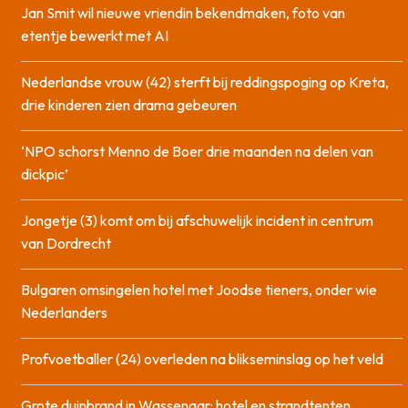
Jan Smit wil nieuwe vriendin bekendmaken, foto van
etentje bewerkt met AI
Nederlandse vrouw (42) sterft bij reddingspoging op Kreta,
drie kinderen zien drama gebeuren
‘NPO schorst Menno de Boer drie maanden na delen van
dickpic’
Jongetje (3) komt om bij afschuwelijk incident in centrum
van Dordrecht
Bulgaren omsingelen hotel met Joodse tieners, onder wie
Nederlanders
Profvoetballer (24) overleden na blikseminslag op het veld
Grote duinbrand in Wassenaar: hotel en strandtenten