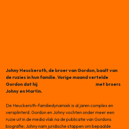
Johny Heuckeroth, de broer van Gordon, baalt van
de ruzies in hun familie. Vorige maand vertelde
Gordon dat hij
geen contact meer heeft
met broers
Johny en Martin.
De Heuckeroth-familiedynamiek is al jaren complex en
versplinterd. Gordon en Johny vochten onder meer een
ruzie uit in de media vlak na de publicatie van Gordons
biografie; Johny nam juridische stappen om bepaalde