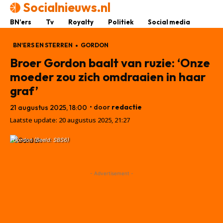
Socialnieuws.nl
BN’ers
Tv
Royalty
Politiek
Social media
BN'ERS EN STERREN
GORDON
Broer Gordon baalt van ruzie: ‘Onze
moeder zou zich omdraaien in haar
graf’
• door
redactie
21 augustus 2025, 18:00
Laatste update:
20 augustus 2025, 21:27
Gordon (Beeld: SBS6)
- Advertisement -