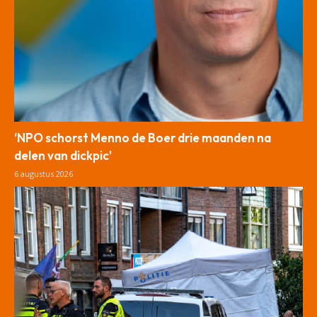
‘NPO schorst Menno de Boer drie maanden na
delen van dickpic’
6 augustus 2026