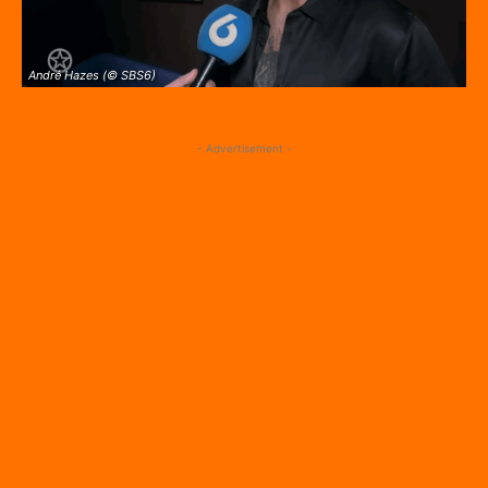
André Hazes (© SBS6)
- Advertisement -