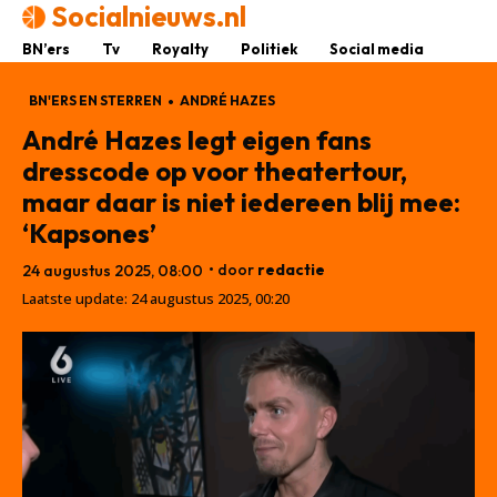
Socialnieuws.nl
BN’ers
Tv
Royalty
Politiek
Social media
BN'ERS EN STERREN
ANDRÉ HAZES
André Hazes legt eigen fans
dresscode op voor theatertour,
maar daar is niet iedereen blij mee:
‘Kapsones’
• door
redactie
24 augustus 2025, 08:00
Laatste update:
24 augustus 2025, 00:20