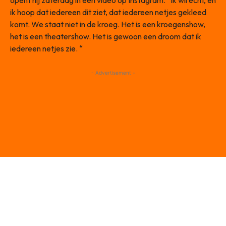
opent hij zaterdag in een video op Instagram. “Ik wil echt, en
ik hoop dat iedereen dit ziet, dat iedereen netjes gekleed
komt. We staat niet in de kroeg. Het is een kroegenshow,
het is een theatershow. Het is gewoon een droom dat ik
iedereen netjes zie. “
- Advertisement -