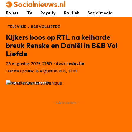
Socialnieuws.nl
BN’ers
Tv
Royalty
Politiek
Social media
TELEVISIE
B&B VOL LIEFDE
Kijkers boos op RTL na keiharde
breuk Renske en Daniël in B&B Vol
Liefde
• door
redactie
26 augustus 2025, 21:50
Laatste update:
26 augustus 2025, 22:01
Renske, Daniel en Danique
- Advertisement -