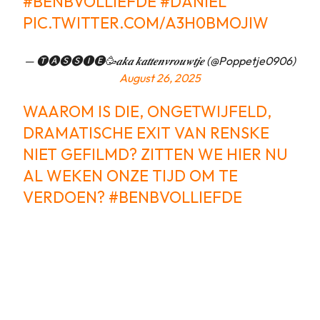
#BENBVOLLIEFDE
#DANIEL
PIC.TWITTER.COM/A3H0BMOJIW
— 🅣🅐🅢🅢🅘🅔🥳𝒂𝒌𝒂 𝒌𝒂𝒕𝒕𝒆𝒏𝒗𝒓𝒐𝒖𝒘𝒕𝒋𝒆 (@Poppetje0906)
August 26, 2025
WAAROM IS DIE, ONGETWIJFELD,
DRAMATISCHE EXIT VAN RENSKE
NIET GEFILMD? ZITTEN WE HIER NU
AL WEKEN ONZE TIJD OM TE
VERDOEN?
#BENBVOLLIEFDE