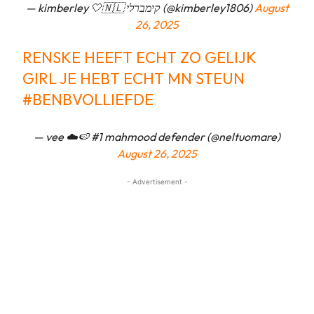
— kimberley 🤍🇳🇱 קימברלי (@kimberley1806)
August
26, 2025
RENSKE HEEFT ECHT ZO GELIJK
GIRL JE HEBT ECHT MN STEUN
#BENBVOLLIEFDE
— vee ☁️🍉 #1 mahmood defender (@neltuomare)
August 26, 2025
- Advertisement -