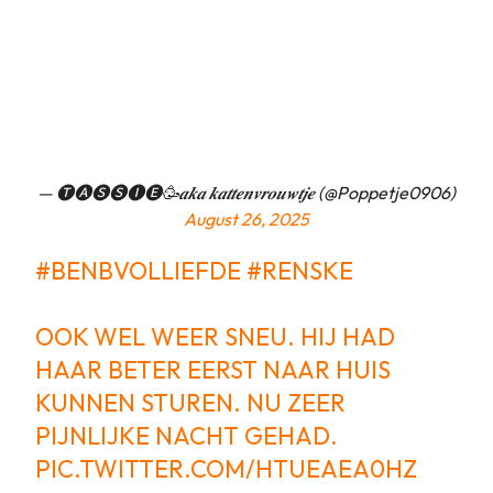
— 🅣🅐🅢🅢🅘🅔🥳𝒂𝒌𝒂 𝒌𝒂𝒕𝒕𝒆𝒏𝒗𝒓𝒐𝒖𝒘𝒕𝒋𝒆 (@Poppetje0906)
August 26, 2025
#BENBVOLLIEFDE
#RENSKE
OOK WEL WEER SNEU. HIJ HAD
HAAR BETER EERST NAAR HUIS
KUNNEN STUREN. NU ZEER
PIJNLIJKE NACHT GEHAD.
PIC.TWITTER.COM/HTUEAEA0HZ