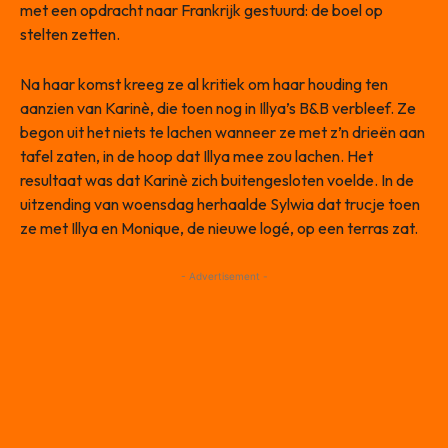
met een opdracht naar Frankrijk gestuurd: de boel op
stelten zetten.
Na haar komst kreeg ze al kritiek om haar houding ten
aanzien van Karinè, die toen nog in Illya’s B&B verbleef. Ze
begon uit het niets te lachen wanneer ze met z’n drieën aan
tafel zaten, in de hoop dat Illya mee zou lachen. Het
resultaat was dat Karinè zich buitengesloten voelde. In de
uitzending van woensdag herhaalde Sylwia dat trucje toen
ze met Illya en Monique, de nieuwe logé, op een terras zat.
- Advertisement -