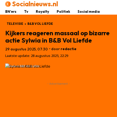
Socialnieuws.nl
BN’ers
Tv
Royalty
Politiek
Social media
TELEVISIE
B&B VOL LIEFDE
Kijkers reageren massaal op bizarre
actie Sylwia in B&B Vol Liefde
• door
redactie
29 augustus 2025, 07:30
Laatste update:
28 augustus 2025, 22:29
Sylwia in B&B Vol Liefde
- Advertisement -