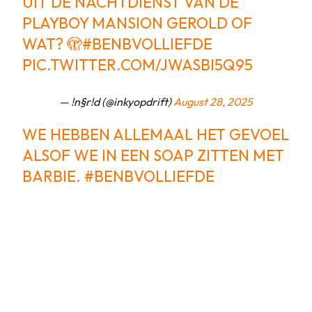
UIT DE NACHTDIENST VAN DE
PLAYBOY MANSION GEROLD OF
WAT? 🫣
#BENBVOLLIEFDE
PIC.TWITTER.COM/JWASBI5Q95
— !n§r!d (@inkyopdrift)
August 28, 2025
WE HEBBEN ALLEMAAL HET GEVOEL
ALSOF WE IN EEN SOAP ZITTEN MET
BARBIE.
#BENBVOLLIEFDE