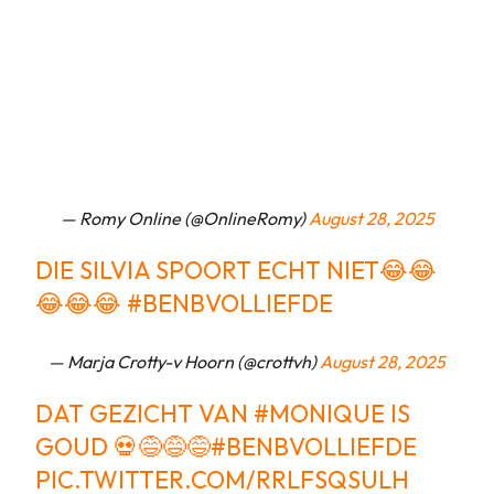
— Romy Online (@OnlineRomy)
August 28, 2025
DIE SILVIA SPOORT ECHT NIET😂😂
😂😂😂
#BENBVOLLIEFDE
— Marja Crotty-v Hoorn (@crottvh)
August 28, 2025
DAT GEZICHT VAN
#MONIQUE
IS
GOUD 💀😅😅😅
#BENBVOLLIEFDE
PIC.TWITTER.COM/RRLFSQSULH