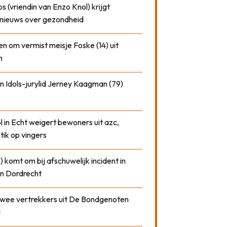
 (vriendin van Enzo Knol) krijgt
nieuws over gezondheid
n om vermist meisje Foske (14) uit
m
n Idols-jurylid Jerney Kaagman (79)
 in Echt weigert bewoners uit azc,
 tik op vingers
) komt om bij afschuwelijk incident in
n Dordrecht
 twee vertrekkers uit De Bondgenoten
1