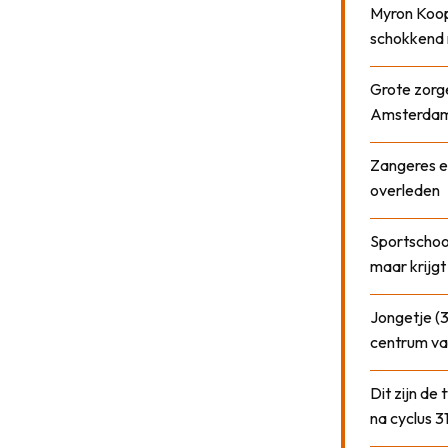
Myron Koops
schokkend 
Grote zorge
Amsterda
Zangeres e
overleden
Sportschool
maar krijgt
Jongetje (3
centrum va
Dit zijn de
na cyclus 3