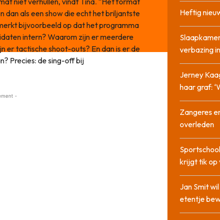
at niet verhullen, vindt Tina. “Het format
Heftig nieu
 dan als een show die echt het briljantste
 merkt bijvoorbeeld op dat het programma
idaten intern? Waarom zijn er meerdere
Slaapkamer
n er tactische shoot-outs? En dan is er de
verbazing 
? Precies: de sing-off bij
Jerney Kaa
haar graf: 
ement -
Zangeres en
overleden
Sportschool
krijgt tik op
Jan Smit wi
etentje bew