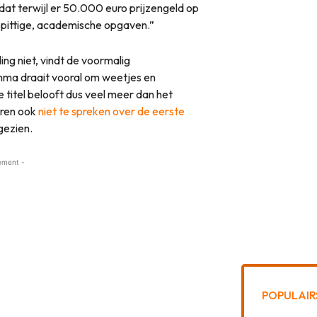
at terwijl er 50.000 euro prijzengeld op
e pittige, academische opgaven.”
ing niet, vindt de voormalig
ma draait vooral om weetjes en
De titel belooft dus veel meer dan het
aren ook
niet te spreken over de eerste
gezien.
ement -
POPULAIR