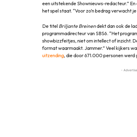
een uitstekende Shownieuws-redacteur.” En d
het spel staat. “Voor zo’n bedrag verwacht j
De titel
Briljante Breinen
dekt dan ook de lad
programmadirecteur van SBS6. “Het program
showbizzfeitjes, niet om intellect of inzicht. 
format waarmaakt. Jammer.” Veel kijkers w
uitzending
, die door 671.000 personen werd 
- Advertis