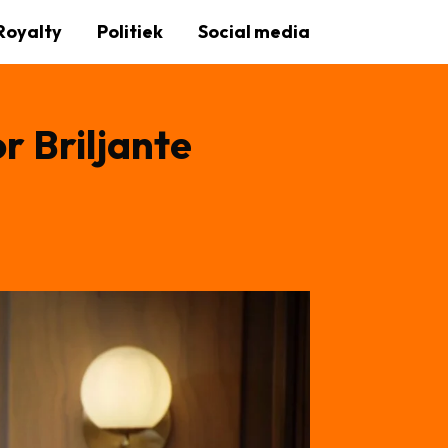
Royalty
Politiek
Social media
r Briljante