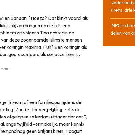
Nederlandse
Kreta, drie
i en Banaan. “Hoezo? Dat klinkt vooral als
k is blijven hangen en niet als een
‘NPO schor
obleem zit volgens Tina echter in de
delen van di
en van deze zogenaamde ’slimste mensen
ver koningin Máxima. Huh? Een koningin als
den gepresenteerd als serieuze kennis.”
ement -
 Triviant of een familiequiz tijdens de
eting. Zonde. Ter vergelijking: zelfs de
lden afgelopen zaterdag uitdagender aan”,
al: ongetwijfeld vermakelijk, maar kennis
t iemand nog geen briljant brein. Hooguit