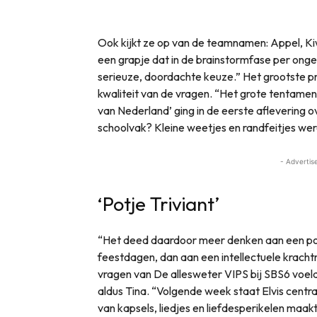
Ook kijkt ze op van de teamnamen: Appel, Kiw
een grapje dat in de brainstormfase per ongelu
serieuze, doordachte keuze.” Het grootste pr
kwaliteit van de vragen. “Het grote tentam
van Nederland’ ging in de eerste aflevering o
schoolvak? Kleine weetjes en randfeitjes wer
- Advertis
‘Potje Triviant’
“Het deed daardoor meer denken aan een potje
feestdagen, dan aan een intellectuele krachtm
vragen van De allesweter VIPS bij SBS6 voe
aldus Tina. “Volgende week staat Elvis centra
van kapsels, liedjes en liefdesperikelen maak