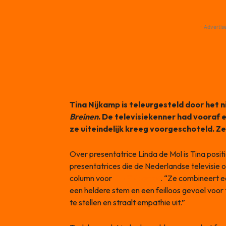
- Advertis
Tina Nijkamp is teleurgesteld door he
Breinen
. De televisiekenner had voora
ze uiteindelijk kreeg voorgeschoteld. Ze
Over presentatrice Linda de Mol is Tina positie
presentatrices die de Nederlandse televisie oo
column voor
De Telegraaf
. “Ze combineert e
een heldere stem en een feilloos gevoel voo
te stellen en straalt empathie uit.”