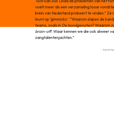
Toch kan ook Linda de problemen van het form
voelt meer als een verzameling losse vondsten
brein van Nederland probeert te vinden.” Ze
leunt op ‘gimmicks’. “Waarom slapen de kand
teams, zoals in
De bondgenoten
? Waarom zij
brain-off
. Waar kennen we die ook alweer van
zangtalentenjachten.”
- Advertis