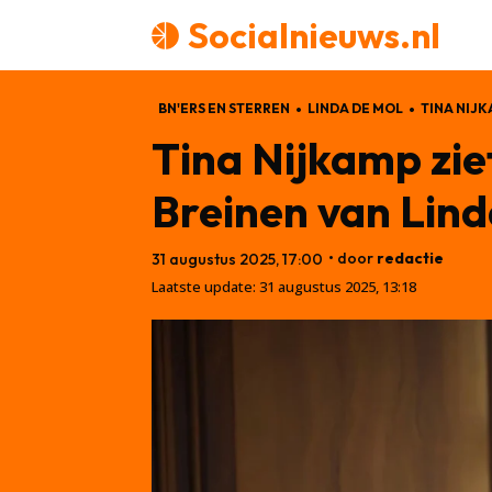
Socialnieuws.nl
BN'ERS EN STERREN
LINDA DE MOL
TINA NIJ
Tina Nijkamp zie
Breinen van Lind
• door
redactie
31 augustus 2025, 17:00
Laatste update:
31 augustus 2025, 13:18