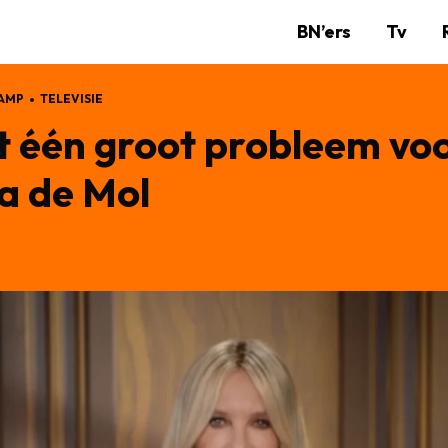
BN’ers
Tv
KAMP
TELEVISIE
t één groot probleem voo
a de Mol