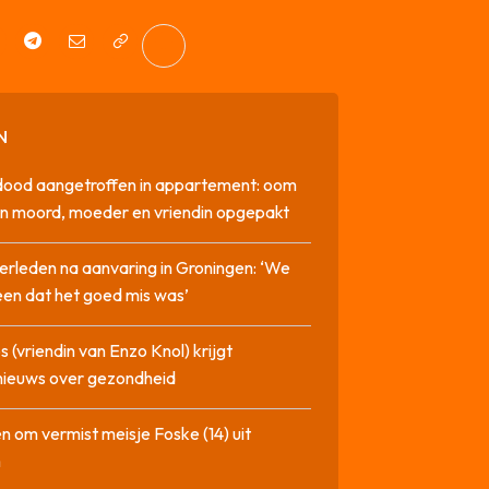
N
dood aangetroffen in appartement: oom
n moord, moeder en vriendin opgepakt
erleden na aanvaring in Groningen: ‘We
en dat het goed mis was’
 (vriendin van Enzo Knol) krijgt
nieuws over gezondheid
n om vermist meisje Foske (14) uit
m