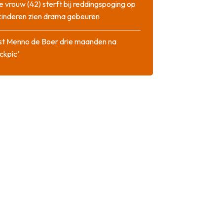
 vrouw (42) sterft bij reddingspoging op
 kinderen zien drama gebeuren
st Menno de Boer drie maanden na
ckpic’