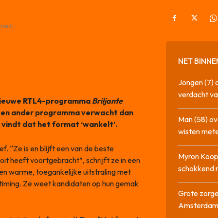
ement -
NET BINNE
Jongen (7) 
verdacht va
t nieuwe RTL4-programma
Briljante
f een ander programma verwacht dan
Man (58) ov
 vindt dat het format ‘wankelt’.
wisten mete
f. “Ze is en blijft een van de beste
Myron Koops
it heeft voortgebracht”, schrijft ze in een
schokkend 
en warme, toegankelijke uitstraling met
r timing. Ze weet kandidaten op hun gemak
Grote zorge
Amsterda