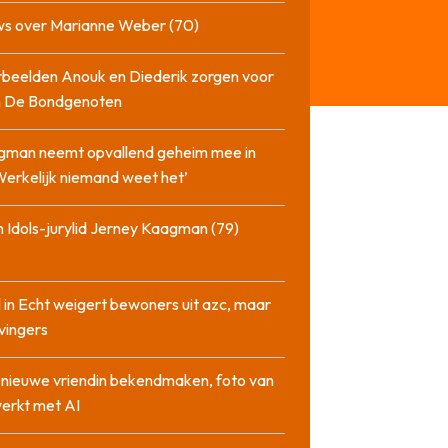
ws over Marianne Weber (70)
beelden Anouk en Diederik zorgen voor
in De Bondgenoten
gman neemt opvallend geheim mee in
‘Werkelijk niemand weet het’
 Idols-jurylid Jerney Kaagman (79)
 in Echt weigert bewoners uit azc, maar
 vingers
l nieuwe vriendin bekendmaken, foto van
erkt met AI