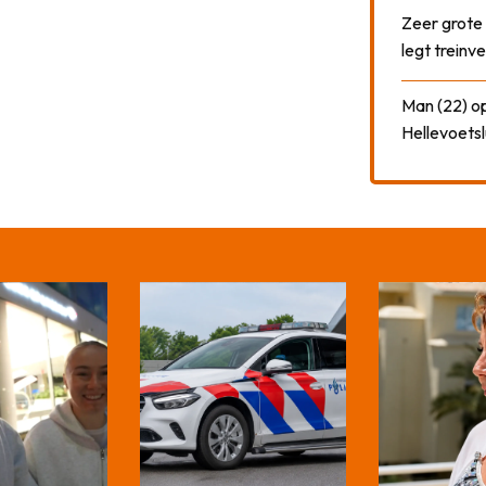
Zeer grote
legt treinve
Man (22) op
Hellevoetsl