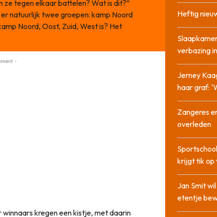
ze tegen elkaar battelen? Wat is dit?”
Heftig nieu
n er natuurlijk twee groepen: kamp Noord
 kamp Noord, Oost, Zuid, West is? Het
Slaapkamer
verbazing 
ement -
Jerney Kaa
haar graf: 
Zangeres en
overleden
Sportschool
krijgt tik op
Jan Smit wi
etentje bew
r winnaars kregen een kistje, met daarin