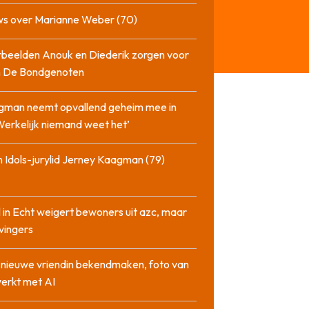
ws over Marianne Weber (70)
beelden Anouk en Diederik zorgen voor
in De Bondgenoten
gman neemt opvallend geheim mee in
‘Werkelijk niemand weet het’
 Idols-jurylid Jerney Kaagman (79)
 in Echt weigert bewoners uit azc, maar
 vingers
l nieuwe vriendin bekendmaken, foto van
erkt met AI