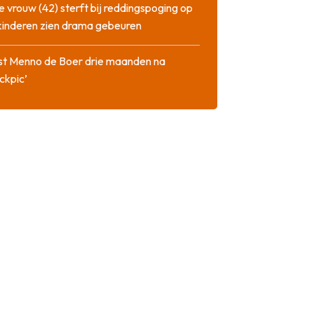
 vrouw (42) sterft bij reddingspoging op
 kinderen zien drama gebeuren
st Menno de Boer drie maanden na
ckpic’