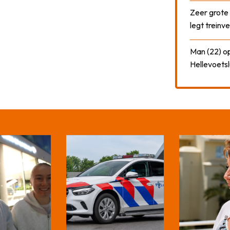
Zeer grote
legt treinve
Man (22) op
Hellevoetsl