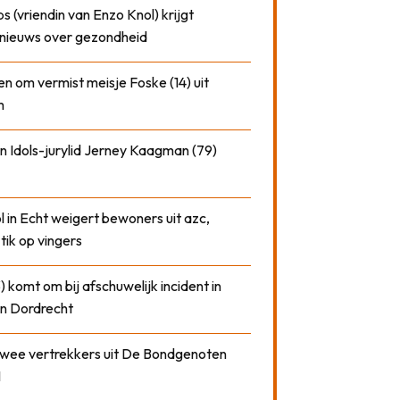
 (vriendin van Enzo Knol) krijgt
nieuws over gezondheid
n om vermist meisje Foske (14) uit
m
n Idols-jurylid Jerney Kaagman (79)
 in Echt weigert bewoners uit azc,
 tik op vingers
) komt om bij afschuwelijk incident in
n Dordrecht
 twee vertrekkers uit De Bondgenoten
1