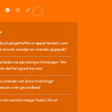
N
dood aangetroffen in appartement: oom
n moord, moeder en vriendin opgepakt
erleden na aanvaring in Groningen: ‘We
en dat het goed mis was’
 (vriendin van Enzo Knol) krijgt
nieuws over gezondheid
n om vermist meisje Foske (14) uit
m