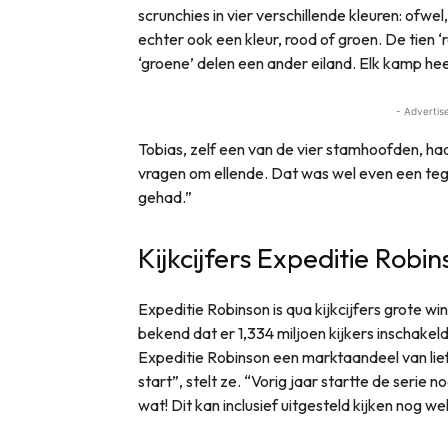
scrunchies in vier verschillende kleuren: ofwe
echter ook een kleur, rood of groen. De tien ‘
‘groene’ delen een ander eiland. Elk kamp h
- Advertis
Tobias, zelf een van de vier stamhoofden, had er
vragen om ellende. Dat was wel even een tegen
gehad.”
Kijkcijfers Expeditie Robi
Expeditie Robinson is qua kijkcijfers grote 
bekend dat er 1,334 miljoen kijkers inschake
Expeditie Robinson een marktaandeel van lief
start”, stelt ze. “Vorig jaar startte de serie 
wat! Dit kan inclusief uitgesteld kijken nog w