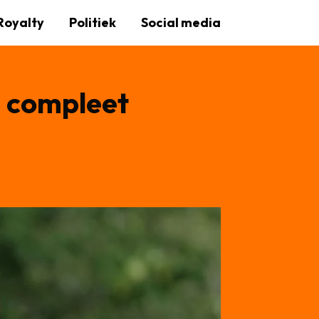
Royalty
Politiek
Social media
on compleet