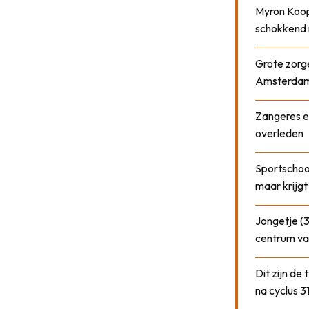
Myron Koops
schokkend 
Grote zorge
Amsterda
Zangeres e
overleden
Sportschool
maar krijgt
Jongetje (3
centrum va
Dit zijn de
na cyclus 3