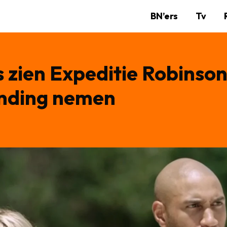
BN’ers
Tv
rs zien Expeditie Robins
nding nemen