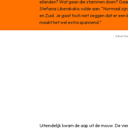
eilanden? Wat gaan die stammen doen? Gaan 
Stefania Liberakakis vulde aan: “Normaal zij
en Zuid. Je gaat toch niet zeggen dat er een
maakt het wel extra spannend.”
- Advertis
Uiteindelijk kwam de aap uit de mouw. De vie