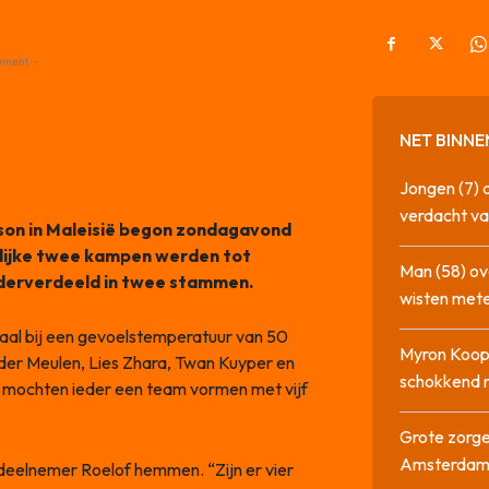
ement -
NET BINNE
Jongen (7) 
verdacht va
son in Maleisië begon zondagavond
elijke twee kampen werden tot
Man (58) ov
derverdeeld in twee stammen.
wisten mete
aal bij een gevoelstemperatuur van 50
Myron Koops
 der Meulen, Lies Zhara, Twan Kuyper en
schokkend 
j mochten ieder een team vormen met vijf
Grote zorge
Amsterda
 deelnemer Roelof hemmen. “Zijn er vier