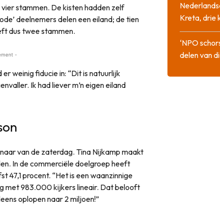
Nederlandse
l, vier stammen. De kisten hadden zelf
Kreta, drie
rode’ deelnemers delen een eiland; de tien
eeft dus twee stammen.
‘NPO schor
delen van di
ement -
 weinig fiducie in: “Dit is natuurlijk
valler. Ik had liever m’n eigen eiland
nson
winnaar van de zaterdag. Tina Nijkamp maakt
lden. In de commerciële doelgroep heeft
st 47,1 procent. “Het is een waanzinnige
nog met 983.000 kijkers lineair. Dat belooft
eleens oplopen naar 2 miljoen!”