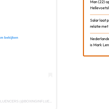
Man (22) op
Hellevoetsl
Salar laat 
relatie me
am bekijken
Nederlander
is Mark Len
EEN BERICHT GEDEELD DOOR BOXING INFLUENCERS (@BOXINGINFLUENCERS)