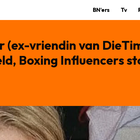
BN’ers
Tv
 (ex-vriendin van DieTim
d, Boxing Influencers st