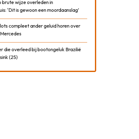
 brute wijze overleden in
uis: ‘Dit is gewoon een moordaanslag’
plots compleet ander geluid horen over
t Mercedes
 die overleed bij bootongeluk Brazilië
sink (25)