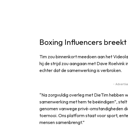
Boxing Influencers breek
Tim zou binnenkort meedoen aan het Videola
hij de strijd zou aangaan met Dave Roelvink 
echter dat de samenwerking is verbroken.
- Advertis
“Na zorgvuldig overleg met DieTim hebben we
samenwerking met hem te beëindigen”, stelt d
genomen vanwege privé-omstandigheden die v
toernooi. Ons platform staat voor sport, ent
mensen samenbrengt.”