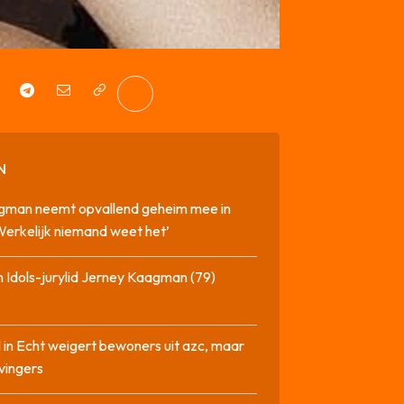
N
gman neemt opvallend geheim mee in
‘Werkelijk niemand weet het’
 Idols-jurylid Jerney Kaagman (79)
 in Echt weigert bewoners uit azc, maar
 vingers