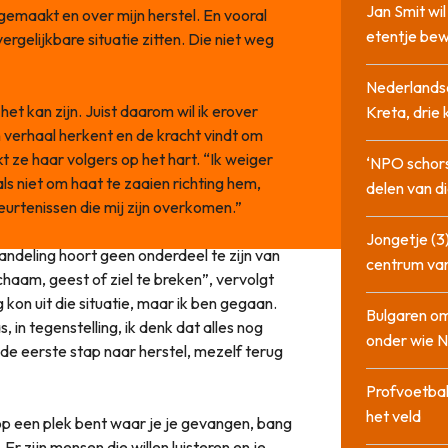
Jan Smit wi
gemaakt en over mijn herstel. En vooral
etentje bew
ergelijkbare situatie zitten. Die niet weg
Nederlandse
et kan zijn. Juist daarom wil ik erover
Kreta, drie
n verhaal herkent en de kracht vindt om
kt ze haar volgers op het hart. “Ik weiger
‘NPO schor
als niet om haat te zaaien richting hem,
delen van di
eurtenissen die mij zijn overkomen.”
Jongetje (3)
andeling hoort geen onderdeel te zijn van
centrum va
chaam, geest of ziel te breken”, vervolgt
 kon uit die situatie, maar ik ben gegaan.
Bulgaren om
, in tegenstelling, ik denk dat alles nog
onder wie 
e eerste stap naar herstel, mezelf terug
Profvoetbal
het veld
ij op een plek bent waar je je gevangen, bang
. Er zijn mensen die willen luisteren en je