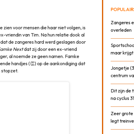
POPULAIR
Zangeres e
e zien voor mensen die haar niet volgen, is
overleden
x-vriendin van Tim. Na hun relatie dook al
s dat de zangeres hard werd geslagen door
Sportschool
amke Next
dat zij door een ex-vriend
maar krijgt
vlogger, al noemde ze geen namen. Famke
ende handjes (👏) op de aankondiging dat
Jongetje (3
 stopzet.
centrum va
Dit zijn de
na cyclus 3
Zeer grote
legt treinve