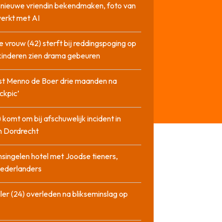
l nieuwe vriendin bekendmaken, foto van
erkt met AI
 vrouw (42) sterft bij reddingspoging op
 kinderen zien drama gebeuren
st Menno de Boer drie maanden na
ckpic’
 komt om bij afschuwelijk incident in
n Dordrecht
singelen hotel met Joodse tieners,
Nederlanders
ler (24) overleden na blikseminslag op