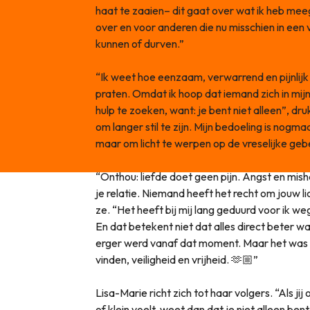
haat te zaaien– dit gaat over wat ik heb mee
over en voor anderen die nu misschien in een v
kunnen of durven.”
“Ik weet hoe eenzaam, verwarrend en pijnlijk h
praten. Omdat ik hoop dat iemand zich in mij
hulp te zoeken, want: je bent niet alleen”, dru
om langer stil te zijn. Mijn bedoeling is nogma
maar om licht te werpen op de vreselijke geb
“Onthou: liefde doet geen pijn. Angst en mish
je relatie. Niemand heeft het recht om jouw li
ze. “Het heeft bij mij lang geduurd voor ik weg
En dat betekent niet dat alles direct beter was
erger werd vanaf dat moment. Maar het was d
vinden, veiligheid en vrijheid. 🫶🏼”
Lisa-Marie richt zich tot haar volgers. “Als j
of klein voelt, weet dan dat je niet alleen bent