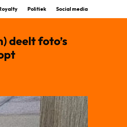
Royalty
Politiek
Social media
) deelt foto’s
opt