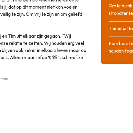
Grote duinb
ls jij dat op dit moment niet kan voelen.
strandtente
lig te zijn. Om vrij te zijn en om geliefd
Tiener uit E
en Tim uit elkaar zijn gegaan. “Wij
ze relatie te zetten. Wij houden erg veel
Bom barst i
blijven ook zeker in elkaars leven maar op
houden tege
ons, Alleen maar liefde 🫶🏼”, schreef ze
ement -