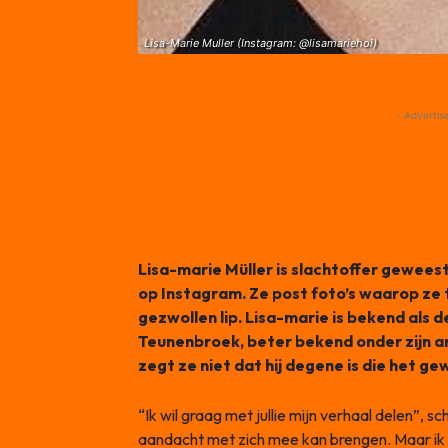
Lisa-Marie Muller (Instagram: @lisamariehoi)
- Advertis
Lisa-marie Müller is slachtoffer geweest
op Instagram. Ze post foto’s waarop ze 
gezwollen lip. Lisa-marie is bekend als d
Teunenbroek, beter bekend onder zijn a
zegt ze niet dat hij degene is die het g
“Ik wil graag met jullie mijn verhaal delen”, sc
aandacht met zich mee kan brengen. Maar ik wi