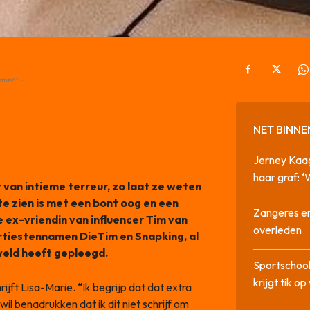
ement -
NET BINNE
Jerney Kaa
haar graf: 
 van intieme terreur, zo laat ze weten
te zien is met een bont oog en een
Zangeres en
e ex-vriendin van influencer Tim van
overleden
rtiestennamen DieTim en Snapking, al
eweld heeft gepleegd.
Sportschool
krijgt tik op
hrijft Lisa-Marie. “Ik begrijp dat dat extra
l benadrukken dat ik dit niet schrijf om