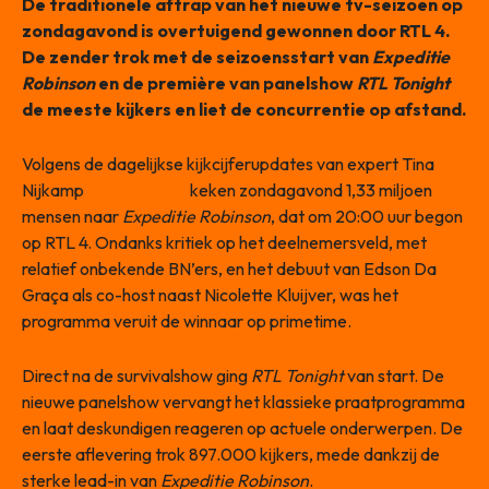
De traditionele aftrap van het nieuwe tv-seizoen op
zondagavond is overtuigend gewonnen door RTL 4.
De zender trok met de seizoensstart van
Expeditie
Robinson
en de première van panelshow
RTL Tonight
de meeste kijkers en liet de concurrentie op afstand.
Volgens de dagelijkse kijkcijferupdates van expert Tina
Nijkamp
op Instagram
keken zondagavond 1,33 miljoen
mensen naar
Expeditie Robinson
, dat om 20:00 uur begon
op RTL 4. Ondanks kritiek op het deelnemersveld, met
relatief onbekende BN’ers, en het debuut van Edson Da
Graça als co-host naast Nicolette Kluijver, was het
programma veruit de winnaar op primetime.
Direct na de survivalshow ging
RTL Tonight
van start. De
nieuwe panelshow vervangt het klassieke praatprogramma
en laat deskundigen reageren op actuele onderwerpen. De
eerste aflevering trok 897.000 kijkers, mede dankzij de
sterke lead-in van
Expeditie Robinson
.