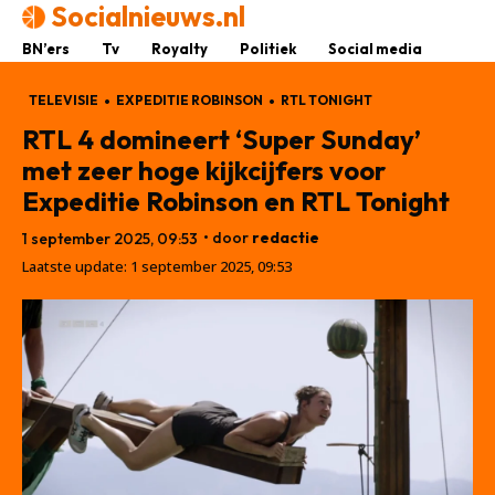
Socialnieuws.nl
BN’ers
Tv
Royalty
Politiek
Social media
TELEVISIE
EXPEDITIE ROBINSON
RTL TONIGHT
RTL 4 domineert ‘Super Sunday’
met zeer hoge kijkcijfers voor
Expeditie Robinson en RTL Tonight
• door
redactie
1 september 2025, 09:53
Laatste update:
1 september 2025, 09:53