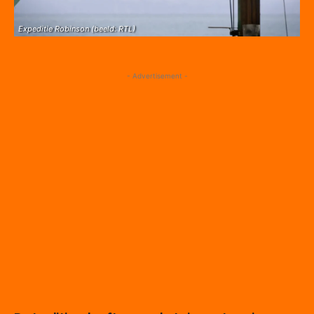
Expeditie Robinson (beeld: RTL)
- Advertisement -