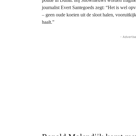
politie in Dubai. Bij Shownieuws worden fragme
journalist Evert Santegoeds zegt: “Het is wel op
– geen oude koeien uit de sloot halen, vooruitkij
haalt.”
- Advertis