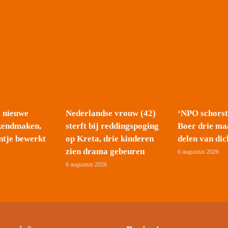
l nieuwe
Nederlandse vrouw (42)
‘NPO schors
kendmaken,
sterft bij reddingspoging
Boer drie ma
ntje bewerkt
op Kreta, drie kinderen
delen van dic
zien drama gebeuren
6 augustus 2026
6 augustus 2026