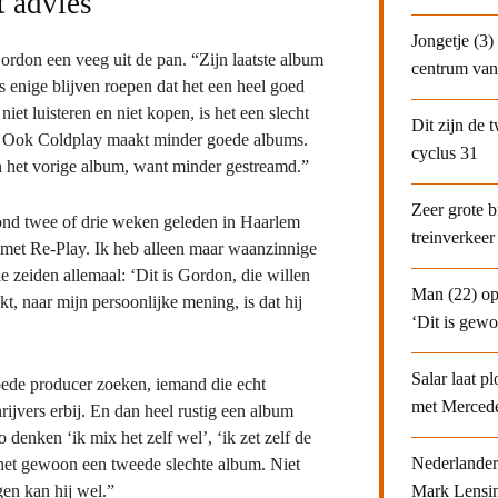
 advies
Jongetje (3)
don een veeg uit de pan. “Zijn laatste album
centrum van
s enige blijven roepen dat het een heel goed
iet luisteren en niet kopen, is het een slecht
Dit zijn de 
n. Ook Coldplay maakt minder goede albums.
cyclus 31
n het vorige album, want minder gestreamd.”
Zeer grote 
stond twee of drie weken geleden in Haarlem
treinverkeer 
, met Re-Play. Ik heb alleen maar waanzinnige
 zeiden allemaal: ‘Dit is Gordon, die willen
Man (22) op 
, naar mijn persoonlijke mening, is dat hij
‘Dit is gew
Salar laat p
oede producer zoeken, iemand die echt
met Merced
ijvers erbij. En dan heel rustig een album
o denken ‘ik mix het zelf wel’, ‘ik zet zelf de
Nederlander 
t het gewoon een tweede slechte album. Niet
en kan hij wel.”
Mark Lensin