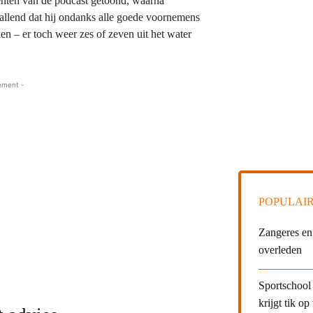
nten van de podcast getoond, waarna
vallend dat hij ondanks alle goede voornemens
ken – er toch weer zes of zeven uit het water
ement -
POPULAIR
Zangeres en
overleden
Sportschool 
krijgt tik op