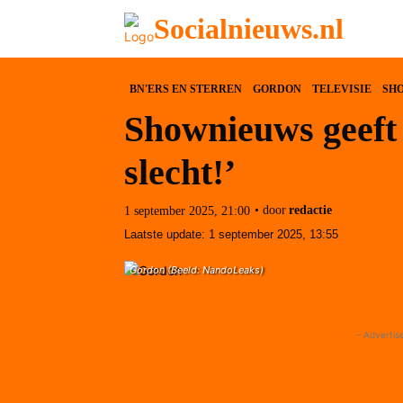
Socialnieuws.nl
BN'ERS EN STERREN
GORDON
TELEVISIE
SH
Shownieuws geeft 
slecht!’
• door
redactie
1 september 2025, 21:00
Laatste update:
1 september 2025, 13:55
Gordon (Beeld: NandoLeaks)
- Advertis