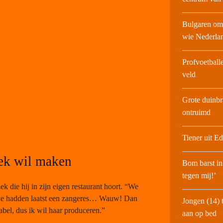
Bulgaren oms
wie Nederla
Profvoetball
veld
Grote duinbr
ontruimd
Tiener uit E
ek wil maken
Bom barst in
tegen mij!’
k die hij in zijn eigen restaurant hoort. “We
 we hadden laatst een zangeres… Wauw! Dan
Jongen (14) 
abel, dus ik wil haar produceren.”
aan op bed