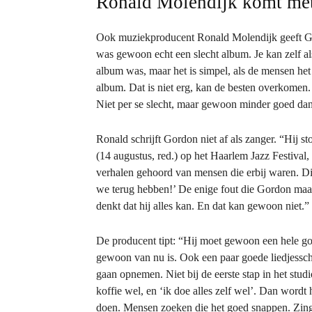
Ronald Molendijk komt met
Ook muziekproducent Ronald Molendijk geeft Gor
was gewoon echt een slecht album. Je kan zelf al
album was, maar het is simpel, als de mensen het n
album. Dat is niet erg, kan de besten overkome
Niet per se slecht, maar gewoon minder goed da
Ronald schrijft Gordon niet af als zanger. “Hij 
(14 augustus, red.) op het Haarlem Jazz Festival
verhalen gehoord van mensen die erbij waren. Die
we terug hebben!’ De enige fout die Gordon maakt
denkt dat hij alles kan. En dat kan gewoon niet.”
De producent tipt: “Hij moet gewoon een hele g
gewoon van nu is. Ook een paar goede liedjesschr
gaan opnemen. Niet bij de eerste stap in het studi
koffie wel, en ‘ik doe alles zelf wel’. Dan word
doen. Mensen zoeken die het goed snappen. Zing