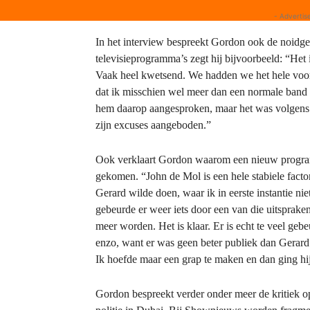
- Advertis
In het interview bespreekt Gordon ook de noidg
televisieprogramma’s zegt hij bijvoorbeeld: “Het 
Vaak heel kwetsend. We hadden we het hele voor
dat ik misschien wel meer dan een normale band 
hem daarop aangesproken, maar het was volgens 
zijn excuses aangeboden.”
Ook verklaart Gordon waarom een nieuw program
gekomen. “John de Mol is een hele stabiele factor 
Gerard wilde doen, waar ik in eerste instantie n
gebeurde er weer iets door een van die uitspraken
meer worden. Het is klaar. Er is echt te veel ge
enzo, want er was geen beter publiek dan Gerard.
Ik hoefde maar een grap te maken en dan ging hij
Gordon bespreekt verder onder meer de kritiek op