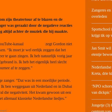
Zangeres en 
overleden
om zijn theatertour af te blazen en de
nger was geraakt door de negatieve reacties
Sportschool 
 altijd achter de muziek die hij maakte.
krijgt tik op 
 YouTube-kanaal
NandoLeaks
zegt Gordon niet
Jan Smit wil
ken. “Ik moet je wel eerlijk zeggen dat het
etentje bewe
r te gaan zingen. Ik heb natuurlijk vorig jaar
brand is. Ik heb het eigenlijk heel slecht
Nederlandse 
ournee af te zeggen.”
Kreta, drie 
ge zanger. “Dat was in een moeilijke periode.
‘NPO schors
 Ik ben weggegaan uit Nederland en in Dubai
ral die negativiteit. Het kwam gewoon uit een
van dickpic’
et allemaal klassieke Nederlandse liedjes.”
Jongetje (3) 
ement -
centrum van