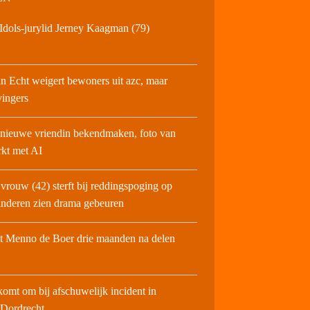
Idols-jurylid Jerney Kaagman (79)
in Echt weigert bewoners uit azc, maar
vingers
 nieuwe vriendin bekendmaken, foto van
rkt met AI
vrouw (42) sterft bij reddingspoging op
kinderen zien drama gebeuren
t Menno de Boer drie maanden na delen
komt om bij afschuwelijk incident in
 Dordrecht