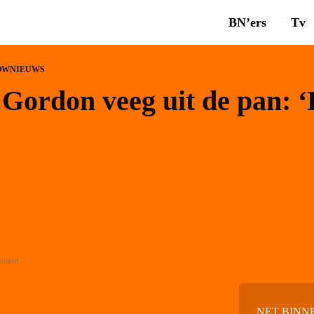
BN’ers
Tv
OWNIEUWS
Gordon veeg uit de pan: ‘
ement -
NET BINN